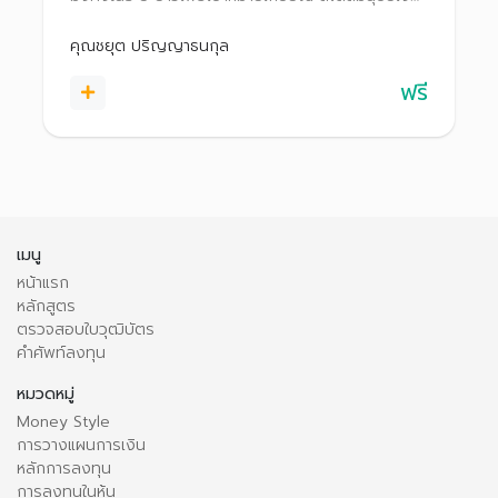
เดือน
คุณชยุต ปริญญาธนกุล
ฟรี
เมนู
หน้าแรก
หลักสูตร
ตรวจสอบใบวุฒิบัตร
คำศัพท์ลงทุน
หมวดหมู่
Money Style
การวางแผนการเงิน
หลักการลงทุน
การลงทุนในหุ้น