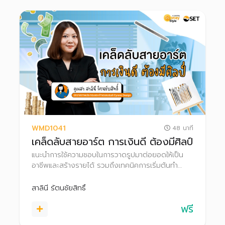
WMD1041
48 นาที
เคล็ดลับสายอาร์ต การเงินดี ต้องมีศิลป์
แนะนำการใช้ความชอบในการวาดรูปมาต่อยอดให้เป็น
อาชีพและสร้างรายได้ รวมถึงเทคนิคการเริ่มต้นทำ
ธุรกิจสำหรับเจ้าของธุรกิจมือใหม่ เคล็ดลับการปั้นธุรกิจ
สู่ความสำเร็จ พร้อมทั้งการต่อยอดเงินออมผ่านการ
สาลินี รัตนชัยสิทธิ์
ลงทุน
ฟรี