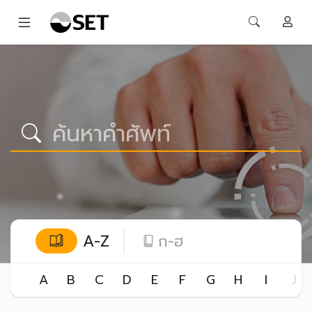
A-Z
ก-ฮ
A
B
C
D
E
F
G
H
I
J