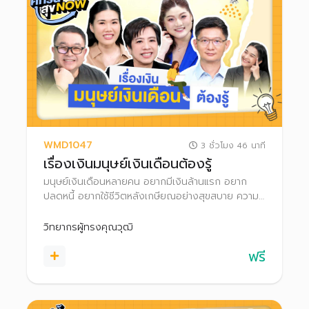
WMD1047
3 ชั่วโมง 46 นาที
เรื่องเงินมนุษย์เงินเดือนต้องรู้
มนุษย์เงินเดือนหลายคน อยากมีเงินล้านแรก อยาก
ปลดหนี้ อยากใช้ชีวิตหลังเกษียณอย่างสุขสบาย ความ
ฝันเป็นจริงได้! แค่รู้จักวางแผนการเงินอย่างเป็นระบบ
ทั้งเก็บเงิน เงินลงทุน และเลือกใช้สิทธิลดหย่อนภาษี
วิทยากรผู้ทรงคุณวุฒิ
พร้อมพัฒนาทักษะการเงินของตัวเองไปด้วย
ฟรี