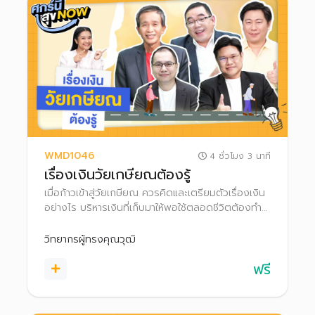
WMD1046
4 ชั่วโมง 3 นาที
เรื่องเงินวัยเกษียณต้องรู้
เมื่อก้าวเข้าสู่วัยเกษียณ ควรคิดและเตรียมตัวเรื่องเงิน
อย่างไร บริหารเงินที่เก็บมาให้พอใช้ตลอดชีวิตต้องทำ
แบบไหน มีอีกหลายเรื่องที่ควรรู้ เช่น การวางแผน
มรดก, ความเสี่ยงหากอายุยืนขึ้น มาเตรียมความพร้อม
วิทยากรผู้ทรงคุณวุฒิ
เพื่อใช้ชีวิตหลังเกษียณอย่างมีความสุขกัน!
ฟรี