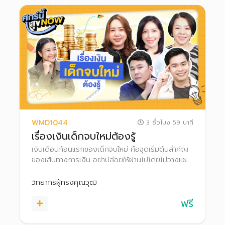
WMD1044
3 ชั่วโมง 59 นาที
เรื่องเงินเด็กจบใหม่ต้องรู้
เงินเดือนก้อนแรกของเด็กจบใหม่ คือจุดเริ่มต้นสำคัญ
ของเส้นทางการเงิน อย่าปล่อยให้ผ่านไปโดยไม่วางแผน
เพราะยิ่งเริ่มออมเงินเร็ว ยิ่งได้เปรียบกว่าใคร ทั้งมีเวลา
ให้เงินเติบโต และยังรับความเสี่ยงได้สูง
วิทยากรผู้ทรงคุณวุฒิ
ฟรี