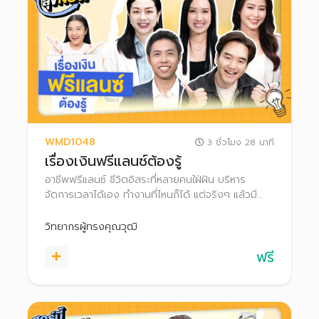
WMD1048
3 ชั่วโมง 28 นาที
เรื่องเงินฟรีแลนซ์ต้องรู้
อาชีพฟรีแลนซ์ ชีวิตอิสระที่หลายคนใฝ่ฝัน บริหาร
จัดการเวลาได้เอง ทำงานที่ไหนก็ได้ แต่จริงๆ แล้วมี
ความเสี่ยงจากรายได้ที่ไม่แน่นอน บางเดือนก็งานแน่น
บางเดือนรายได้สะดุด การวางแผนบริหารเงินและภาษี
วิทยากรผู้ทรงคุณวุฒิ
จึงเป็นสิ่งสำคัญ ช่วยให้ชีวิตฟรีแลนซ์มั่นคงและสบายใจ
ฟรี