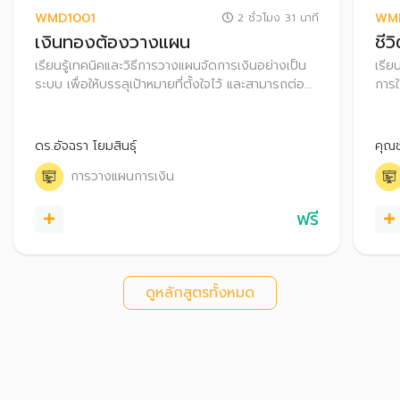
WMD1001
WM
2 ชั่วโมง 31 นาที
เงินทองต้องวางแผน
ชีว
เรียนรู้เทคนิคและวิธีการวางแผนจัดการเงินอย่างเป็น
เรีย
ระบบ เพื่อให้บรรลุเป้าหมายที่ตั้งใจไว้ และสามารถต่อย
การใ
อดความมั่งคั่งไปสู่การมีอิสรภาพทางการเงินได้
ทางก
อนา
ดร.อัจฉรา โยมสินธุ์
คุณ
การวางแผนการเงิน
ฟรี
ดูหลักสูตรทั้งหมด