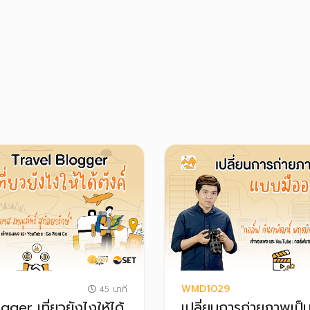
WMD1029
45 นาที
gger เที่ยวยังไงให้ได้
เปลี่ยนการถ่ายภาพเป็