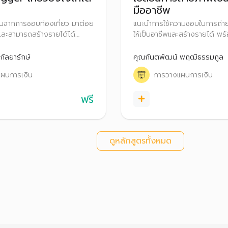
มืออาชีพ
ยนจากการชอบท่องเที่ยว มาต่อย
แนะนำการใช้ความชอบในการถ่า
และสามารถสร้างรายได้ได้
ให้เป็นอาชีพและสร้างรายได้ พร้
ายเทคนิคการเตรียมความพร้อม
เทคนิคการถ่ายรูป การเตรียมอ
ง ๆ ในการสร้างรายได้สำหรับ
สร้างรายได้จากการถ่ายรูปผ่าน
กัลยารักษ์
คุณกันตพัฒน์ พฤฒิธรรมกูล
ี่ยว รวมถึงแนะนำเทคนิคบริหาร
รวมถึงเทคนิคการบริหารการเงิ
ผนการเงิน
การวางแผนการเงิน
vel Blogger
ฟรีแลนซ์
ฟรี
ดูหลักสูตรทั้งหมด