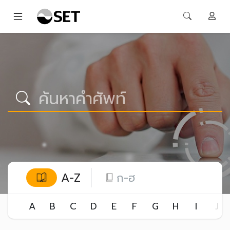
A-Z
ก-ฮ
A
B
C
D
E
F
G
H
I
J