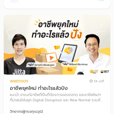
WMD1009
54 นาที
อาชีพยุคใหม่ ทำอะไรแล้วปัง
แนะนำ เทรนด์อาชีพที่เป็นที่ต้องการของตลาด และอาชีพใหม่ๆ
ที่น่าสนใจในยุค Digital Disruption และ New Normal รวมถึง
แนวทางค้นหาอาชีพที่เหมาะสมกับตัวเอง และเคล็ดลับวางแผน
การใช้จ่ายและออมเงิน
วิทยากรผู้ทรงคุณวุฒิ