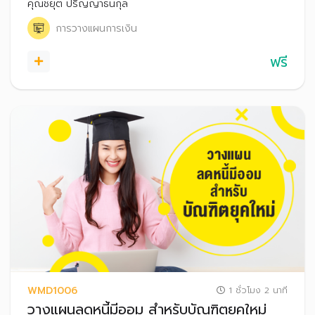
คุณชยุต ปริญญาธนกุล
การวางแผนการเงิน
ฟรี
WMD1006
1 ชั่วโมง 2 นาที
วางแผนลดหนี้มีออม สำหรับบัณฑิตยุคใหม่