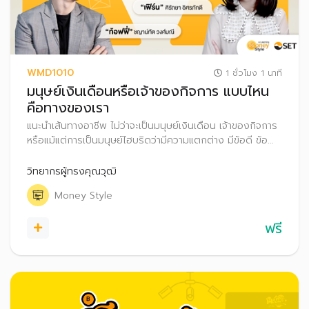
WMD1010
1 ชั่วโมง 1 นาที
มนุษย์เงินเดือนหรือเจ้าของกิจการ แบบไหน
คือทางของเรา
แนะนำเส้นทางอาชีพ ไม่ว่าจะเป็นมนุษย์เงินเดือน เจ้าของกิจการ
หรือแม้แต่การเป็นมนุษย์ไฮบริดว่ามีความแตกต่าง มีข้อดี ข้อ
ควรระวังอะไรบ้าง รวมถึงแนะนำเทคนิควางแผนการเงิน สำหรับ
ทุกเส้นทางอาชีพ
วิทยากรผู้ทรงคุณวุฒิ
Money Style
ฟรี