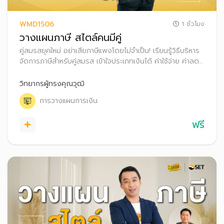
WMD1506
1 ชั่วโมง
วางแผนภาษี สไตล์คนมีคู่
คู่สมรสยุคใหม่ อย่าเสียภาษีแพงโดยไม่จำเป็น! เรียนรู้วิธีบริหาร
จัดการภาษีสำหรับคู่สมรส เข้าใจประเภทเงินได้ ค่าใช้จ่าย ค่าลด
หย่อน สิทธิประโยชน์ทางภาษี และเทคนิคการเลือกยื่นภาษีอย่าง
ชาญฉลาด เพื่อลดภาระภาษี พร้อมเพิ่มเงินออมให้ครอบครัว
วิทยากรผู้ทรงคุณวุฒิ
การวางแผนการเงิน
ฟรี