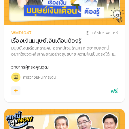
WMD1047
3 ชั่วโมง 46 นาที
เรื่องเงินมนุษย์เงินเดือนต้องรู้
มนุษย์เงินเดือนหลายคน อยากมีเงินล้านแรก อยากปลดหนี้
อยากใช้ชีวิตหลังเกษียณอย่างสุขสบาย ความฝันเป็นจริงได้! แค่
รู้จักวางแผนการเงินอย่างเป็นระบบ ทั้งเก็บเงิน เงินลงทุน และ
เลือกใช้สิทธิลดหย่อนภาษี พร้อมพัฒนาทักษะการเงินของตัว
วิทยากรผู้ทรงคุณวุฒิ
เองไปด้วย
การวางแผนการเงิน
ฟรี