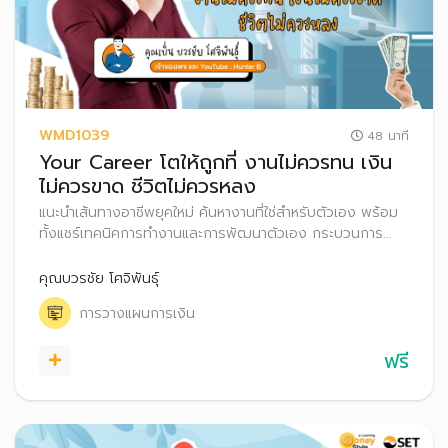
WMD1039
48 นาที
Your Career โตให้ถูกที่ งานไม่ควรทน เงิน
ไม่ควรขาด ชีวิตไม่ควรหลง
แนะนำเส้นทางอาชีพยุคใหม่ ค้นหางานที่ใช่สำหรับตัวเอง พร้อม
ทั้งแชร์เทคนิคการทำงานและการพัฒนาตัวเอง กระบวนการ
ตัดสินใจในการย้ายสายงานหรือเปลี่ยนงาน รวมถึงเคล็ดลับ
เรื่องการวางแผนภาษีและสิทธิประโยชน์ที่มนุษย์เงินควรรู้
คุณบวรชัย โศจิพันธุ์
การวางแผนการเงิน
ฟรี