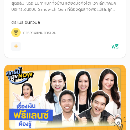
สูตรลับ 'เดอะแบก' แบกทั้งบ้าน แต่ยังมั่งคั่งได้! เจาะลึกเทคนิค
บริหารเงินฉบับ Sandwich Gen ที่ต้องดูแลทั้งพ่อแม่และลูก
ควบคู่กันไป พร้อมเคล็ดลับสื่อสารข้ามรุ่น วางแผนภาษี-ประกัน-
มรดก เพื่อส่งต่อความมั่งคั่งและคุ้มครองความสุขของทุกคน
ดร.เมธี จันทวิมล
อย่างยั่งยืน
การวางแผนการเงิน
ฟรี