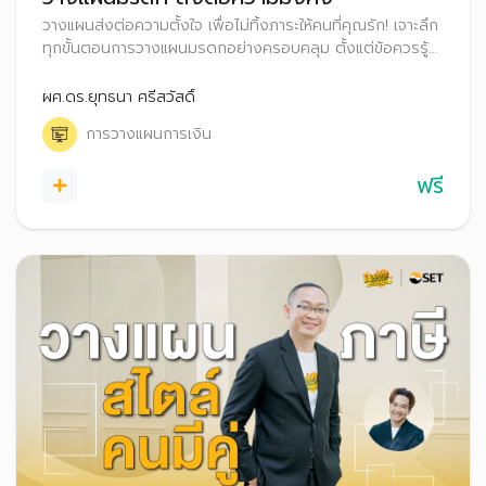
วางแผนส่งต่อความตั้งใจ เพื่อไม่ทิ้งภาระให้คนที่คุณรัก! เจาะลึก
ทุกขั้นตอนการวางแผนมรดกอย่างครอบคลุม ตั้งแต่ข้อควรรู้
วิธีการเตรียมตัว การทำพินัยกรรมให้ถูกต้องตามกฎหมาย ไป
จนถึงการใช้เครื่องมือทางการเงิน เพื่อให้คุณสามารถส่งต่อ
ผศ.ดร.ยุทธนา ศรีสวัสดิ์
ทรัพย์สินได้ตามเจตนารมณ์
การวางแผนการเงิน
ฟรี