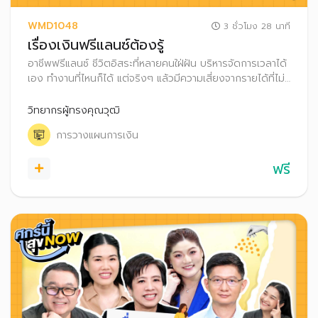
WMD1048
3 ชั่วโมง 28 นาที
เรื่องเงินฟรีแลนซ์ต้องรู้
อาชีพฟรีแลนซ์ ชีวิตอิสระที่หลายคนใฝ่ฝัน บริหารจัดการเวลาได้
เอง ทำงานที่ไหนก็ได้ แต่จริงๆ แล้วมีความเสี่ยงจากรายได้ที่ไม่
แน่นอน บางเดือนก็งานแน่น บางเดือนรายได้สะดุด การ
วางแผนบริหารเงินและภาษี จึงเป็นสิ่งสำคัญ ช่วยให้ชีวิตฟรีแลน
วิทยากรผู้ทรงคุณวุฒิ
ซ์มั่นคงและสบายใจ
การวางแผนการเงิน
ฟรี