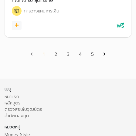
คุณคณาธิป สุนทรรักษ์
การวางแผนการเงิน
ฟรี
(current)
1
2
3
4
5
เมนู
หน้าแรก
หลักสูตร
ตรวจสอบใบวุฒิบัตร
คำศัพท์ลงทุน
หมวดหมู่
Money Style