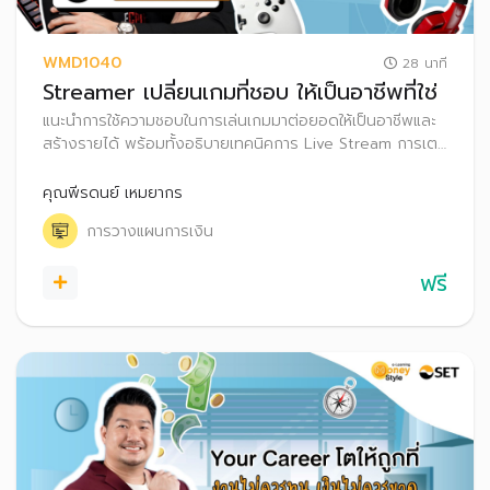
WMD1040
28 นาที
Streamer เปลี่ยนเกมที่ชอบ ให้เป็นอาชีพที่ใช่
แนะนำการใช้ความชอบในการเล่นเกมมาต่อยอดให้เป็นอาชีพและ
สร้างรายได้ พร้อมทั้งอธิบายเทคนิคการ Live Stream การเตรี
ยมอุปกรณ์ และการสร้างรายได้จากการเป็น Streamer ผ่าน
ช่องทางต่าง ๆ รวมถึงเทคนิคการวางแผนภาษีสำหรับฟรีแลนซ์
คุณพีรดนย์ เหมยากร
ที่เป็น Streamer
การวางแผนการเงิน
ฟรี