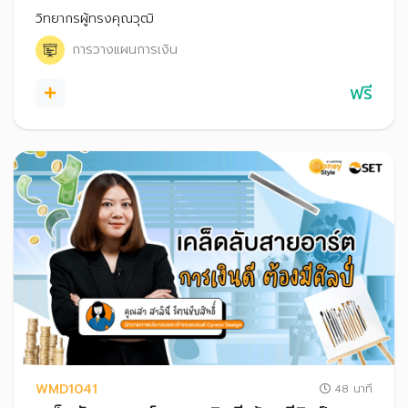
รับความเสี่ยงได้สูง
วิทยากรผู้ทรงคุณวุฒิ
การวางแผนการเงิน
ฟรี
WMD1041
48 นาที