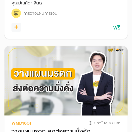
ทำ Affiliate Marketing อย่างไรให้ประสบความสำเร็จ รวมถึง
คุณมัณฑิตา จินดา
เทคนิคการสร้าง Passive Income
การวางแผนการเงิน
ฟรี
WMD1601
1 ชั่วโมง 10 นาที
วางแผนมรดก ส่งต่อความมั่งคั่ง