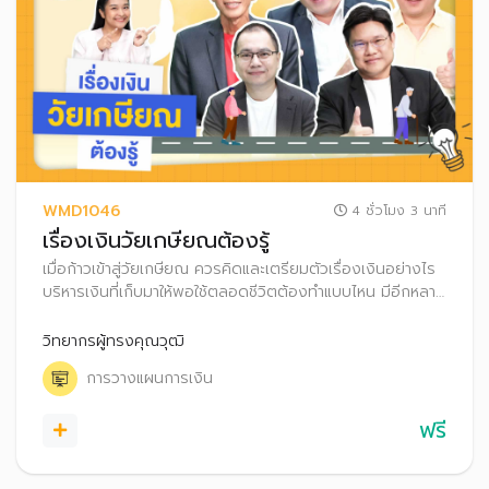
WMD1046
4 ชั่วโมง 3 นาที
เรื่องเงินวัยเกษียณต้องรู้
เมื่อก้าวเข้าสู่วัยเกษียณ ควรคิดและเตรียมตัวเรื่องเงินอย่างไร
บริหารเงินที่เก็บมาให้พอใช้ตลอดชีวิตต้องทำแบบไหน มีอีกหลาย
เรื่องที่ควรรู้ เช่น การวางแผนมรดก, ความเสี่ยงหากอายุยืนขึ้น
มาเตรียมความพร้อม เพื่อใช้ชีวิตหลังเกษียณอย่างมีความสุข
วิทยากรผู้ทรงคุณวุฒิ
กัน!
การวางแผนการเงิน
ฟรี