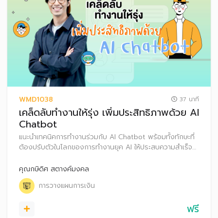
WMD1038
37 นาที
เคล็ดลับทำงานให้รุ่ง เพิ่มประสิทธิภาพด้วย AI
Chatbot
แนะนำเทคนิคการทำงานร่วมกับ AI Chatbot พร้อมทั้งทักษะที่
ต้องปรับตัวในโลกของการทำงานยุค AI ให้ประสบความสำเร็จ
รวมถึงเคล็ดลับการลงทุนแบบอัตโนมัติ (Dollar Cost
Averaging : DCA)
คุณกษิดิศ สตางค์มงคล
การวางแผนการเงิน
ฟรี