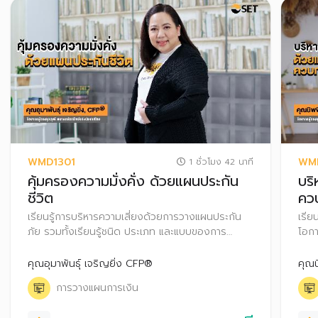
WMD1301
WM
1 ชั่วโมง 42 นาที
คุ้มครองความมั่งคั่ง ด้วยแผนประกัน
บริ
ชีวิต
คว
เรียนรู้การบริหารความเสี่ยงด้วยการวางแผนประกัน
เรีย
ภัย รวมทั้งเรียนรู้ชนิด ประเภท และแบบของการ
โอกา
ประกันชีวิต การคำนวณหาทุนประกันที่เหมาะสมกับ
การล
ความต้องการ เพื่อวางแผนคุ้มครองความมั่งคั่งให้
ประย
คุณอุมาพันธุ์ เจริญยิ่ง CFP®
คุณ
ตนเองและครอบครัว
หมาย
การวางแผนการเงิน