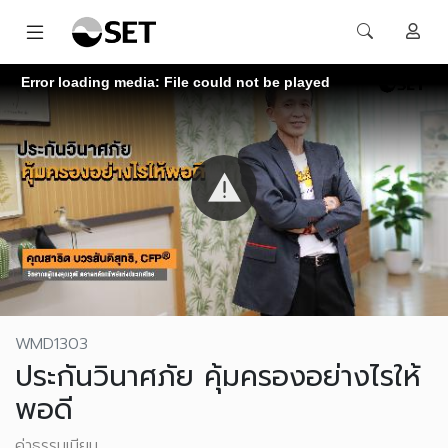
Error loading media: File could not be played
WMD1303
ประกันวินาศภัย คุ้มครองอย่างไรให้
พอดี
ค่าธรรมเนียม