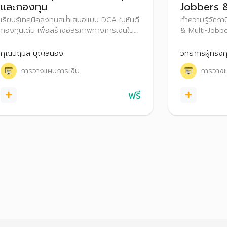
และกองทุน
Jobbers &
เรียนรู้เทคนิคลงทุนสม่ำเสมอแบบ DCA ในหุ้นดี
ทำความรู้จักภาษ
กองทุนเด่น เพื่อสร้างอิสรภาพทางการเงินใน
& Multi-Jobber
ระยะยาว
ธรรมดา ภาษีหัก 
(VAT) พร้อมแน
คุณนฤมล บุญสนอง
วิทยากรผู้ทรงค
ต้องและเหมาะสม
การวางแผนการเงิน
การวางแ
กับชีวิตในระยะ
ฟรี