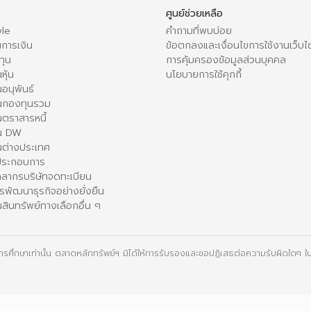
ศูนย์ช่วยเหลือ
le
คำถามที่พบบ่อย
การเงิน
ข้อตกลงและเงื่อนไขการใช้งานเว็บไ
ทุน
การคุ้มครองข้อมูลส่วนบุคคล
หุ้น
นโยบายการใช้คุกกี้
อนุพันธ์
นกองทุนรวม
ตราสารหนี้
ใน DW
นต่างประเทศ
้ประกอบการ
คลากรบริษัทจดทะเบียน
รพัฒนาธุรกิจอย่างยั่งยืน
สินทรัพย์ทางเลือกอื่น ๆ
ื่อการศึกษาเท่านั้น ตลาดหลักทรัพย์ฯ มิได้ให้การรับรองและขอปฏิเสธต่อความรับผิดใดๆ ในเ