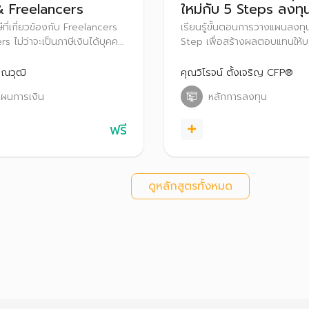
 Freelancers
ใหม่กับ 5 Steps ลงทุ
ีที่เกี่ยวข้องกับ Freelancers
เรียนรู้ขั้นตอนการวางแผนลงท
s ไม่ว่าจะเป็นภาษีเงินได้บุคคล
Step เพื่อสร้างผลตอบแทนให้บ
ณ ที่จ่าย และภาษีมูลค่าเพิ่ม
ระยะยาว
วทางการวางแผนภาษีให้ถูก
ุณวุฒิ
คุณวิโรจน์ ตั้งเจริญ CFP®
 สร้างความมั่งคั่งและมั่นคงให้
ผนการเงิน
หลักการลงทุน
ยาว
ฟรี
ดูหลักสูตรทั้งหมด