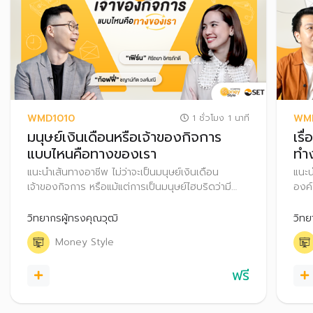
WMD1010
WMD
1 ชั่วโมง 1 นาที
มนุษย์เงินเดือนหรือเจ้าของกิจการ
เรื
แบบไหนคือทางของเรา
ทำ
แนะนำเส้นทางอาชีพ ไม่ว่าจะเป็นมนุษย์เงินเดือน
แนะน
เจ้าของกิจการ หรือแม้แต่การเป็นมนุษย์ไฮบริดว่ามี
องค์
ความแตกต่าง มีข้อดี ข้อควรระวังอะไรบ้าง รวมถึง
โดยส
แนะนำเทคนิควางแผนการเงิน สำหรับทุกเส้นทางอาชีพ
เดือ
วิทยากรผู้ทรงคุณวุฒิ
วิทย
สมัค
Money Style
มั่น
ฟรี