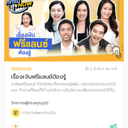
WMD1048
3 ชั่วโมง 28 นาที
เรื่องเงินฟรีแลนซ์ต้องรู้
อาชีพฟรีแลนซ์ ชีวิตอิสระที่หลายคนใฝ่ฝัน บริหารจัดการเวลาได้
เอง ทำงานที่ไหนก็ได้ แต่จริงๆ แล้วมีความเสี่ยงจากรายได้ที่ไม่
แน่นอน บางเดือนก็งานแน่น บางเดือนรายได้สะดุด การ
วางแผนบริหารเงินและภาษี จึงเป็นสิ่งสำคัญ ช่วยให้ชีวิตฟรีแลน
วิทยากรผู้ทรงคุณวุฒิ
ซ์มั่นคงและสบายใจ
การวางแผนการเงิน
ฟรี