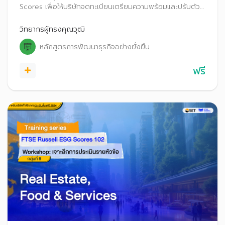
Scores เพื่อให้บริษัทจดทะเบียนเตรียมความพร้อมและปรับตัว
ก่อนที่จะเริ่มประกาศผลการประเมิน FTSE Russell ESG
Scores สู่สาธารณะ ตั้งแต่ปี 2569 เป็นต้นไป
วิทยากรผู้ทรงคุณวุฒิ
หลักสูตรการพัฒนาธุรกิจอย่างยั่งยืน
ฟรี