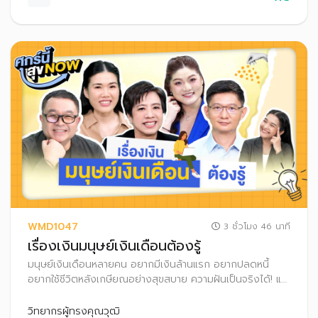
WMD1047
3 ชั่วโมง 46 นาที
เรื่องเงินมนุษย์เงินเดือนต้องรู้
มนุษย์เงินเดือนหลายคน อยากมีเงินล้านแรก อยากปลดหนี้
อยากใช้ชีวิตหลังเกษียณอย่างสุขสบาย ความฝันเป็นจริงได้! แค่
รู้จักวางแผนการเงินอย่างเป็นระบบ ทั้งเก็บเงิน เงินลงทุน และ
เลือกใช้สิทธิลดหย่อนภาษี พร้อมพัฒนาทักษะการเงินของตัว
วิทยากรผู้ทรงคุณวุฒิ