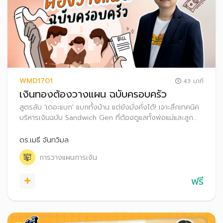
WMD1701
43 นาที
เงินทองต้องวางแผน ฉบับครอบครัว
สูตรลับ 'เดอะแบก' แบกทั้งบ้าน แต่ยังมั่งคั่งได้! เจาะลึกเทคนิค
บริหารเงินฉบับ Sandwich Gen ที่ต้องดูแลทั้งพ่อแม่และลูก
ควบคู่กันไป พร้อมเคล็ดลับสื่อสารข้ามรุ่น วางแผนภาษี-ประกัน-
มรดก เพื่อส่งต่อความมั่งคั่งและคุ้มครองความสุขของทุกคน
ดร.เมธี จันทวิมล
อย่างยั่งยืน
การวางแผนการเงิน
ฟรี