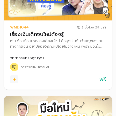
WMD1044
3 ชั่วโมง 59 นาที
เรื่องเงินเด็กจบใหม่ต้องรู้
เงินเดือนก้อนแรกของเด็กจบใหม่ คือจุดเริ่มต้นสำคัญของเส้น
ทางการเงิน อย่าปล่อยให้ผ่านไปโดยไม่วางแผน เพราะยิ่งเริ่ม
ออมเงินเร็ว ยิ่งได้เปรียบกว่าใคร ทั้งมีเวลาให้เงินเติบโต และยัง
รับความเสี่ยงได้สูง
วิทยากรผู้ทรงคุณวุฒิ
การวางแผนการเงิน
ฟรี