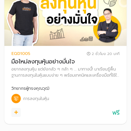
EQD1005
2 ชั่วโมง 20 นาที
มือใหม่ลงทุนหุ้นอย่างมั่นใจ
อยากลงทุนหุ้น แต่ยังกลัว ๆ กล้า ๆ ... มาทางนี้! มาเรียนรู้พื้น
ฐานการลงทุนในหุ้นแบบง่าย ๆ พร้อมเทคนิคและเครื่องมือที่ใช้ใน
การคัดกรองและวิเคราะห์หุ้นด้วยตนเอง ไปจนถึงขั้นตอนการซื้อ
ขายหุ้น เพื่อเริ่มต้นลงทุนได้อย่างมั่นใจ สร้างพอร์ตที่เติบโตได้
วิทยากรผู้ทรงคุณวุฒิ
ในระยะยาว
การลงทุนในหุ้น
ฟรี