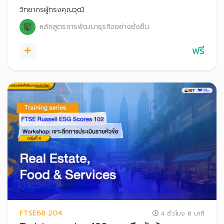
Scores สู่สาธารณะ ตั้งแต่ปี 2569 เป็นต้นไป
วิทยากรผู้ทรงคุณวุฒิ
หลักสูตรการพัฒนาธุรกิจอย่างยั่งยืน
ฟรี
FTSE68 204
4 ชั่วโมง 8 นาที