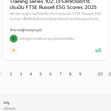
Training series 102: เจาะลึกหัวข้อการ
ประเมิน FTSE Russell ESG Scores 2025
สร้างความรู้ความเข้าใจเกี่ยวกับการประเมิน FTSE Russell ESG
Scores เพื่อให้บริษัทจดทะเบียนเตรียมความพร้อมและปรับตัว
ก่อนที่จะเริ่มประกาศผลการประเมิน FTSE Russell ESG
Scores สู่สาธารณะ ตั้งแต่ปี 2569 เป็นต้นไป
วิทยากรผู้ทรงคุณวุฒิ
หลักสูตรการพัฒนาธุรกิจอย่างยั่งยืน
ฟรี
(current)
1
2
3
4
5
6
7
8
9
...
20
2
เมนู
หน้าแรก