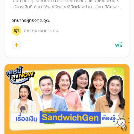
เมื่อก้าวเข้าสู่วัยเกษียณ ควรคิดและเตรียมตัวเรื่องเงินอย่างไร
บริหารเงินที่เก็บมาให้พอใช้ตลอดชีวิตต้องทำแบบไหน มีอีกหลาย
เรื่องที่ควรรู้ เช่น การวางแผนมรดก, ความเสี่ยงหากอายุยืนขึ้น
มาเตรียมความพร้อม เพื่อใช้ชีวิตหลังเกษียณอย่างมีความสุข
วิทยากรผู้ทรงคุณวุฒิ
กัน!
การวางแผนการเงิน
ฟรี