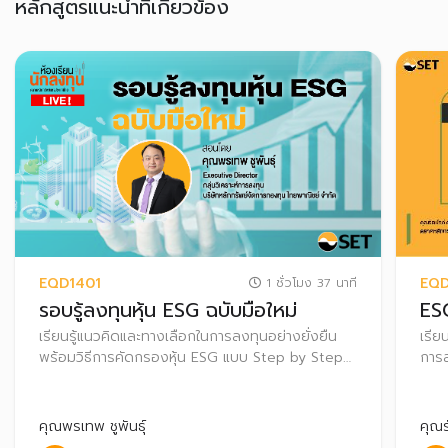
หลักสูตรแนะนำที่เกี่ยวข้อง
EQD1401
EQD
1 ชั่วโมง 37 นาที
รอบรู้ลงทุนหุ้น ESG ฉบับมือใหม่
ESG
เรียนรู้แนวคิดและทางเลือกในการลงทุนอย่างยั่งยืน
เรีย
พร้อมวิธีการคัดกรองหุ้น ESG แบบ Step by Step
การล
เพื่อเลือกลงทุนอย่างมั่นใจ
ระยะ
คุณพรเทพ ชูพันธุ์
คุณร