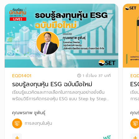
EQD1401
EQD
1 ชั่วโมง 37 นาที
รอบรู้ลงทุนหุ้น ESG ฉบับมือใหม่
ESG
เรียนรู้แนวคิดและทางเลือกในการลงทุนอย่างยั่งยืน
เรีย
พร้อมวิธีการคัดกรองหุ้น ESG แบบ Step by Step
การล
เพื่อเลือกลงทุนอย่างมั่นใจ
ระยะ
คุณพรเทพ ชูพันธุ์
คุณร
การลงทุนในหุ้น
ฟรี