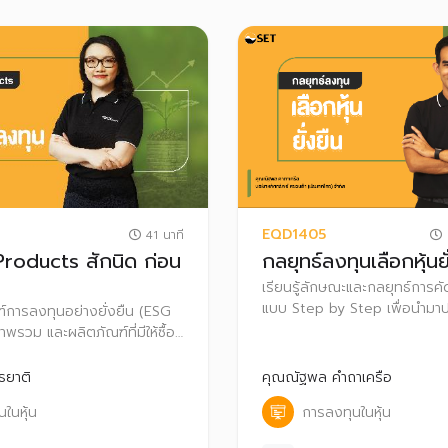
EQD1405
41 นาที
1
 Products สักนิด ก่อน
กลยุทธ์ลงทุนเลือกหุ้นยั
เรียนรู้ลักษณะและกลยุทธ์การค
แบบ Step by Step เพื่อนำมาปร
์การลงทุนอย่างยั่งยืน (ESG
ประกอบการตัดสินใจเลือกลงทุน
พรวม และผลิตภัณฑ์ที่มีให้ซื้อ
เพื่อเป็นทางเลือกในการลงทุน
ธยาติ
คุณณัฐพล คำถาเครือ
ในหุ้น
การลงทุนในหุ้น