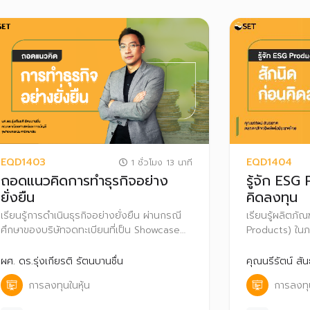
EQD1403
EQD1404
1 ชั่วโมง 13 นาที
ถอดแนวคิดการทำธุรกิจอย่าง
รู้จัก ESG
ยั่งยืน
คิดลงทุน
เรียนรู้การดำเนินธุรกิจอย่างยั่งยืน ผ่านกรณี
เรียนรู้ผลิตภัณฑ
ศึกษาของบริษัทจดทะเบียนที่เป็น Showcase
Products) ในภา
และมี Performance ดีเพื่อนำข้อมูลตัวอย่าง
ขายในปัจจุบัน 
เหล่านั้น มาวิเคราะห์เพื่อประกอบการตัดสินใจ
ผศ. ดร.รุ่งเกียรติ รัตนบานชื่น
คุณนรีรัตน์ สัน
ลงทุน
การลงทุนในหุ้น
การลงทุน