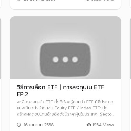
ลงทุนเสมอ เพราะการลงทุนในหุ้นมีข้อดีหลายอย่าง ทั้ง
โอกาสที่จะได้เป็นเสมือนเจ้าของกิจการ โดยที่ไม่ต้องใช้
เงินลงทุนจำนวนมาก และยังมีโอกาสได้รับผลตอบแทนที่
สูงกว่าการลงทุนในหลักทรัพย์อื่นๆ อีกด้วย เพียงแค่เรา
ศึกษาข้อมูลก่อนตัดสินใจลงทุน การลงทุนในหุ้นจะไม่ใช่
เรื่องยากอย่างที่คิด
วิธีการเลือก ETF | การลงทุนใน ETF
EP.2
จะเลือกลงทุนใน ETF ทั้งทีต้องรู้ก่อนว่า ETF มีกี่ประเภท
แบ่งเป็นอะไรบ้าง เช่น Equity ETF / Index ETF: มุ่ง
สร้างผลตอบแทนอ้างอิงดัชนีราคาหุ้นในประเทศ, Sector
ETF: มุ่งสร้างผลตอบแทนอ้างอิง ดัชนีราคาหุ้นกลุ่ม
16 เมษายน 2558
1954 Views
อุตสาหกรรม หรือ Foreign ETF: มุ่งสร้างผลตอบแทน