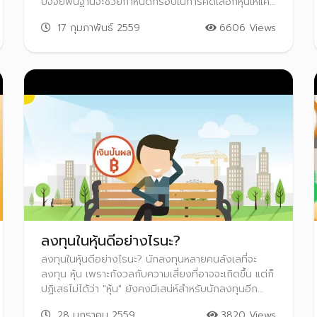
ปัจจัยพื้นฐานจะชวยกำหนดกรอบในการคัดเลือกหุ้นให้แคบ
ลง เริ่มจากการวิเคราะห์ภาพรวมเศรษฐกิจ ลงมาสู่
17 กุมภาพันธ์ 2559
6606 Views
อุตสาหกรรม และท้ายที่สุดก็จะสามารถเลือกบริษัทที่ควร
ลงทุนได้ และที่ขาดไม่ได้ เมื่อได้หุ้นดีแล้ว นักลงทุนจะ
ต้องหาจังหวะการลงทุนเพื่อเข้าซื้อขายหุ้นในราคาที่เหมาะ
สม เพียงเท่านี้การเลือกหุ้นให้ได้หุ้นดีในราคาที่เหมาะสม ก็
จะไม่ใช่เรื่องยากอีกต่อไป
ลงทุนในหุ้นดีอย่างไรนะ?
ลงทุนในหุ้นดีอย่างไรนะ? นักลงทุนหลายคนลังเลที่จะ
ลงทุน หุ้น เพราะกังวลกับความเสี่ยงที่อาจจะเกิดขึ้น แต่ก็
ปฏิเสธไม่ได้ว่า "หุ้น" ยังคงมีเสน่ห์สำหรับนักลงทุนอีก
หลายคนที่ไม่ว่าจะเสี่ยงแค่ไหน ก็ต้องมีหุ้นอยู่ในพอร์ตการ
28 มกราคม 2559
3820 Views