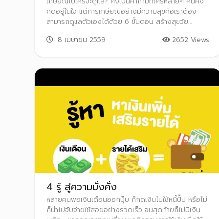
เกษียณไปใครจะดูแล? คงเป็นคำถามที่ใครหลายๆ คนคง
คิดอยู่ในใจ แต่การเกษียณอย่างมีความสุขคือเราต้อง
สามารถดูแลตัวเองได้ด้วย 6 ขั้นตอน สร้างสุขวัย
เกษียณ แล้วคุณจะรู้ว่าเรื่องวางแผนเกษียณไม่ยากอย่าง
8 เมษายน 2559
2652 Views
ที่คิด
4 รู้ สู่ความมั่งคั่ง
หลายคนพอเงินเดือนออกปุ๊บ ก็กดเงินไปใช้หนี้ปั๊ป หรือไม่
ก็นำไปจับจ่ายใช้สอยอย่างรวดเร็ว จนสุดท้ายก็ไม่มีเงิน