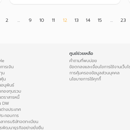
อ้างอิงดัชนีราคาหุ้นต่างประเทศ เป็นต้น เพื่อที่จะได้เลือก
ลงทุนให้เหมาะกับความต้องการของตนเองได้
(current)
2
...
9
10
11
12
13
14
15
...
23
ศูนย์ช่วยเหลือ
le
คำถามที่พบบ่อย
การเงิน
ข้อตกลงและเงื่อนไขการใช้งานเว็บไ
ทุน
การคุ้มครองข้อมูลส่วนบุคคล
หุ้น
นโยบายการใช้คุกกี้
อนุพันธ์
นกองทุนรวม
ตราสารหนี้
ใน DW
นต่างประเทศ
้ประกอบการ
คลากรบริษัทจดทะเบียน
รพัฒนาธุรกิจอย่างยั่งยืน