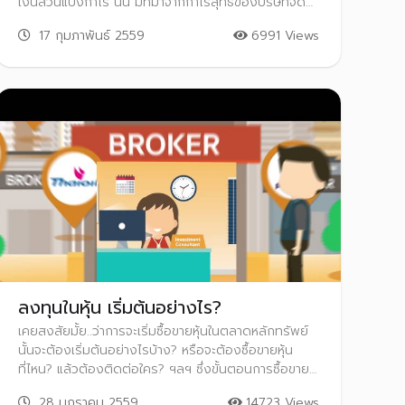
เงินส่วนแบ่งกำไร นั้น มีที่มาจากกำไรสุทธิของบริษัทจด
ทะเบียน ซึ่งได้เสียภาษีไปแล้วครั้งหนึ่งในรูปของภาษีเงิน
17 กุมภาพันธ์ 2559
6991 Views
ได้นิติบุคคล เมื่อนำมาจ่ายเป็นเงินปันผลให้กับผู้ถือหุ้น ก็
ต้องนำเงินดังกล่าวมาคำนวณเพื่อเสียภาษีเงินได้บุคคล
ธรรมดาอีก จึงเข้าข่ายเป็นการเสียภาษีซ้ำซ้อนจากกำไร
ก้อนเดียวกัน เครดิตภาษีเงินปันผล จึงเป็นสิทธิประโยชน์
ที่รัฐบาลมอบให้แก่นักลงทุนเพื่อป้องกันการเสียภาษีซ้ำ
ซ้อนนั้น
ลงทุนในหุ้น เริ่มต้นอย่างไร?
เคยสงสัยมั้ย..ว่าการจะเริ่มซื้อขายหุ้นในตลาดหลักทรัพย์
นั้นจะต้องเริ่มต้นอย่างไรบ้าง? หรือจะต้องซื้อขายหุ้น
ที่ไหน? แล้วต้องติดต่อใคร? ฯลฯ ซึ่งขั้นตอนการซื้อขาย
หุ้นนั้นไม่ได้ยากหรือซับซ้อนเลย เพียงแค่ลองให้เวลาใน
28 มกราคม 2559
14723 Views