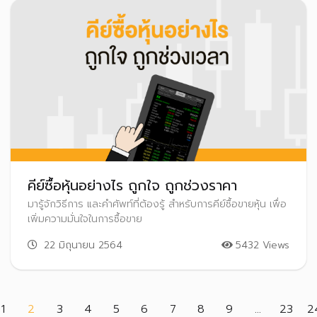
คีย์ซื้อหุ้นอย่างไร ถูกใจ ถูกช่วงราคา
มารู้จักวิธีการ และคำศัพท์ที่ต้องรู้ สำหรับการคีย์ซื้อขายหุ้น เพื่อ
เพิ่มความมั่นใจในการซื้อขาย
22 มิถุนายน 2564
5432 Views
(current)
1
2
3
4
5
6
7
8
9
...
23
2