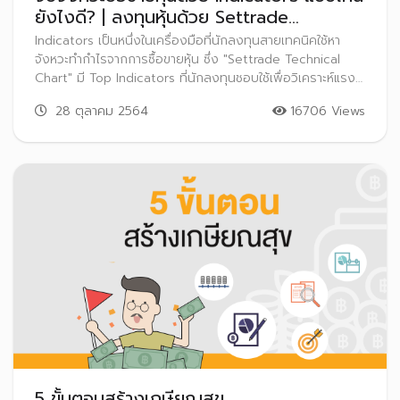
ยังไงดี? | ลงทุนหุ้นด้วย Settrade
Streaming EP.15
Indicators เป็นหนึ่งในเครื่องมือที่นักลงทุนสายเทคนิคใช้หา
จังหวะทำกำไรจากการซื้อขายหุ้น ซึ่ง "Settrade Technical
Chart" มี Top Indicators ที่นักลงทุนชอบใช้เพื่อวิเคราะห์แรง
ซื้อขายของนักลงทุนในตลาด หรือเพื่อจับสัญญาณการเปลี่ยน
28 ตุลาคม 2564
16706 Views
แนวโน้มของราคาหุ้น เหมาะสำหรับมือใหม่ที่ยังไม่รู้จะเริ่มใช้งาน
Indicator แบบไหนดี
5 ขั้นตอนสร้างเกษียณสุข