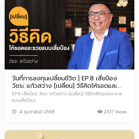
วันที่การลงทุนเปลี่ยนชีวิต | EP.8 เสี่ยป๋อง
วัชระ แก้วสว่าง [เปลี่ยน] วิธีคิดให้รอดและ
รวยแบบเสี่ยป๋อง
EP.8 เสี่ยป๋อง วัชระ แก้วสว่าง [เปลี่ยน] วิธีคิดให้รอดและรวย
แบบเสี่ยป๋อง
4 กุมภาพันธ์ 2568
2337 Views