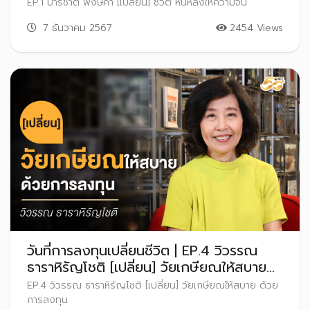
EP.1 ปาริชาติ พงษ์คำ [เปลี่ยน] ชีวิต หันหลังให้ความจน
7 ธันวาคม 2567
2454 Views
วันที่การลงทุนเปลี่ยนชีวิต | EP.4 วิวรรณ
ธาราหิรัญโชติ [เปลี่ยน] วัยเกษียณให้สบาย
ด้วยการลงทุน
EP.4 วิวรรณ ธาราหิรัญโชติ [เปลี่ยน] วัยเกษียณให้สบาย ด้วย
การลงทุน