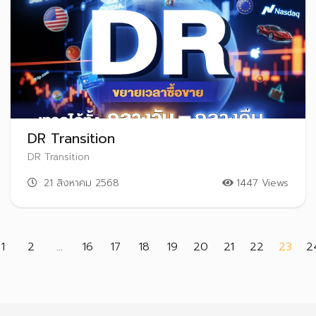
DR Transition
DR Transition
21 สิงหาคม 2568
1447 Views
(cur
1
2
...
16
17
18
19
20
21
22
23
2