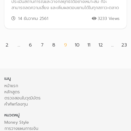
ประเมินสถานการณ์และวางกลยุทธ์ได้อย่างเหมาะสม ก็จะ
สามารถลดความเสี่ยง และเพิ่มผลตอบแทนได้ในทุกสภาวะตลาด
14 ธันวาคม 2561
3233 Views
(current)
2
...
6
7
8
9
10
11
12
...
23
เมนู
หน้าแรก
หลักสูตร
ตรวจสอบใบวุฒิบัตร
คำศัพท์ลงทุน
หมวดหมู่
Money Style
การวางแผนการเงิน