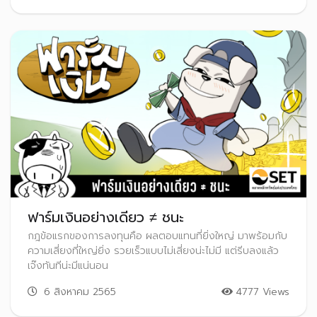
ฟาร์มเงินอย่างเดียว ≠ ชนะ
กฎข้อแรกของการลงทุนคือ ผลตอบแทนที่ยิ่งใหญ่ มาพร้อมกับ
ความเสี่ยงที่ใหญ่ยิ่ง รวยเร็วแบบไม่เสี่ยงน่ะไม่มี แต่รีบลงแล้ว
เจ๊งทันทีน่ะมีแน่นอน
6 สิงหาคม 2565
4777 Views