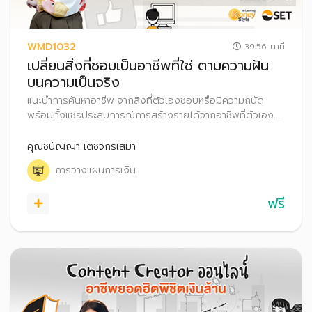
WMD1032
39:56 นาที
เปลี่ยนสิ่งที่ชอบเป็นอาชีพที่ใช่ ตามความฝัน
บนความเป็นจริง
แนะนำการค้นหาอาชีพ จากสิ่งที่ตัวเองชอบหรือมีความถนัด
พร้อมทั้งแชร์ประสบการณ์การสร้างรายได้จากอาชีพที่ตัวเอง
ชอบอย่างไรให้ประสบความสำเร็จ รวมถึงเทคนิคการวางแผน
การเงินอย่างไรให้ยั่งยืน
คุณชนัญญา เตชจักรเสมา
การวางแผนการเงิน
ฟรี