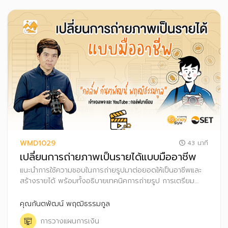
WMD1029
43 นาที
เปลี่ยนการถ่ายภาพเป็นรายได้แบบมืออาชีพ
แนะนำการใช้ความชอบในการถ่ายรูปมาต่อยอดให้เป็นอาชีพและ
สร้างรายได้ พร้อมทั้งอธิบายเทคนิคการถ่ายรูป การเตรียม
อุปกรณ์ และการสร้างรายได้จากการถ่ายรูปผ่านช่องทางต่าง ๆ
รวมถึงเทคนิคการบริหารการเงินสำหรับอาชีพฟรีแลนซ์
คุณกันตพัฒน์ พฤฒิธรรมกูล
การวางแผนการเงิน