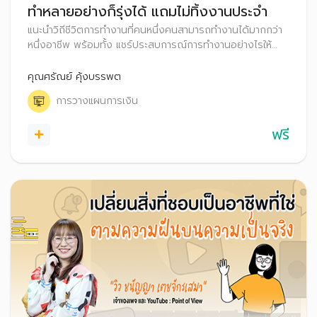
ทำหลายอย่างก็รุ่งได้ แถมไม่ทิ้งงานประจำ
แนะนำวิถีชีวิตการทำงานที่คนหนึ่งคนสามารถทำงานได้มากกว่า
หนึ่งอาชีพ พร้อมทั้ง แชร์ประสบการณ์การทำงานอย่างไรให้
ประสบความสำเร็จ รวมถึงสอดแทรกเทคนิควางแผนออมเงินใน
กรณีที่มีรายได้หลายทาง เพื่อที่ผู้ฟังสามารถวางแผนการเงินได้
คุณศรัณย์ คุ้งบรรพต
อย่างมั่นใจต่อไป
การวางแผนการเงิน
ฟรี