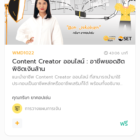
WMD1022
43:06 นาที
Content Creator ออนไลน์ : อาชีพยอดฮิต
พิชิตเงินล้าน
แนะนำอาชีพ Content Creator ออนไลน์ ที่สามารถนำมาใช้
ประกอบเป็นอาชีพหลักหรืออาชีพเสริมก็ได้ พร้อมทั้งอธิบาย
เทคนิคการทำ Content และการสร้างรายได้ทางออนไลน์ผ่าน
แพลตฟอร์มโซเชียลมีเดียต่างๆ รวมถึงแนะนำเคล็ดลับการ
คุณภริษา ยาคอปเซ่น
วางแผนการเงินสำหรับ Content Creator มือใหม่
การวางแผนการเงิน
ฟรี