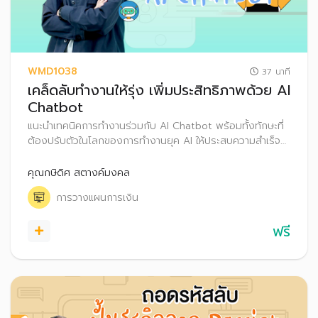
WMD1038
37 นาที
เคล็ดลับทำงานให้รุ่ง เพิ่มประสิทธิภาพด้วย AI
Chatbot
แนะนำเทคนิคการทำงานร่วมกับ AI Chatbot พร้อมทั้งทักษะที่
ต้องปรับตัวในโลกของการทำงานยุค AI ให้ประสบความสำเร็จ
รวมถึงเคล็ดลับการลงทุนแบบอัตโนมัติ (Dollar Cost
Averaging : DCA)
คุณกษิดิศ สตางค์มงคล
การวางแผนการเงิน
ฟรี