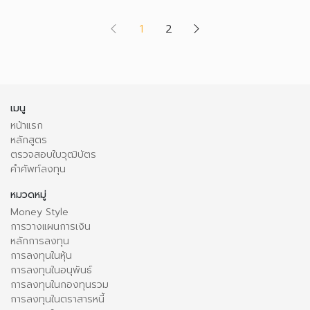
(current)
1
2
เมนู
หน้าแรก
หลักสูตร
ตรวจสอบใบวุฒิบัตร
คำศัพท์ลงทุน
หมวดหมู่
Money Style
การวางแผนการเงิน
หลักการลงทุน
การลงทุนในหุ้น
การลงทุนในอนุพันธ์
การลงทุนในกองทุนรวม
การลงทุนในตราสารหนี้