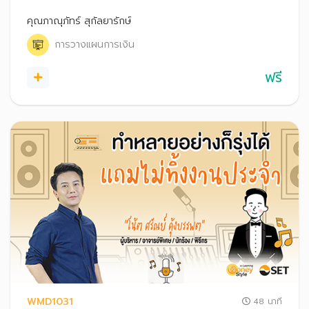
ความพร้อม และช่องทางต่าง ๆ ในการสร้างรายได้สำหรับอาชีพ
นักท่องเที่ยว รวมถึงแนะนำเทคนิคบริหารเงินสำหรับ Travel
คุณภาณุภัทร์ สุกัลยารักษ์
Blogger
การวางแผนการเงิน
ฟรี
WMD1031
48 นาที