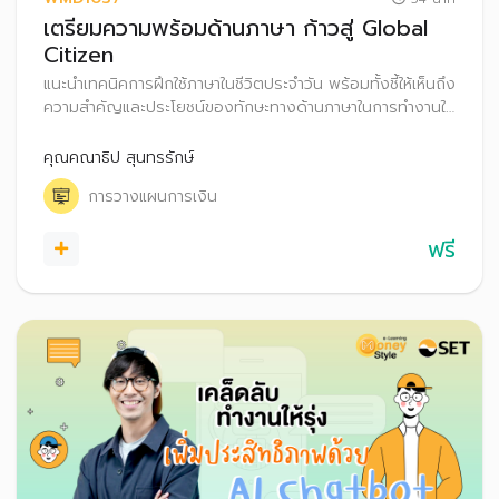
เตรียมความพร้อมด้านภาษา ก้าวสู่ Global
Citizen
แนะนำเทคนิคการฝึกใช้ภาษาในชีวิตประจำวัน พร้อมทั้งชี้ให้เห็นถึง
ความสำคัญและประโยชน์ของทักษะทางด้านภาษาในการทำงานให้
ประสบความสำเร็จ รวมถึงเคล็ดลับวางแผนการเงินเพื่อให้บรรลุ
เป้าหมายชีวิตในระยะต่าง ๆ
คุณคณาธิป สุนทรรักษ์
การวางแผนการเงิน
ฟรี