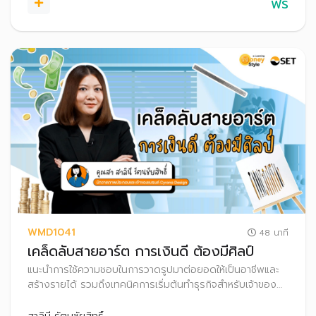
ฟรี
WMD1041
48 นาที
เคล็ดลับสายอาร์ต การเงินดี ต้องมีศิลป์
แนะนำการใช้ความชอบในการวาดรูปมาต่อยอดให้เป็นอาชีพและ
สร้างรายได้ รวมถึงเทคนิคการเริ่มต้นทำธุรกิจสำหรับเจ้าของ
ธุรกิจมือใหม่ เคล็ดลับการปั้นธุรกิจสู่ความสำเร็จ พร้อมทั้งการ
ต่อยอดเงินออมผ่านการลงทุน