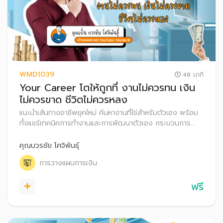
WMD1039
48 นาที
Your Career โตให้ถูกที่ งานไม่ควรทน เงิน
ไม่ควรขาด ชีวิตไม่ควรหลง
แนะนำเส้นทางอาชีพยุคใหม่ ค้นหางานที่ใช่สำหรับตัวเอง พร้อม
ทั้งแชร์เทคนิคการทำงานและการพัฒนาตัวเอง กระบวนการ
ตัดสินใจในการย้ายสายงานหรือเปลี่ยนงาน รวมถึงเคล็ดลับ
เรื่องการวางแผนภาษีและสิทธิประโยชน์ที่มนุษย์เงินควรรู้
คุณบวรชัย โศจิพันธุ์
การวางแผนการเงิน
ฟรี