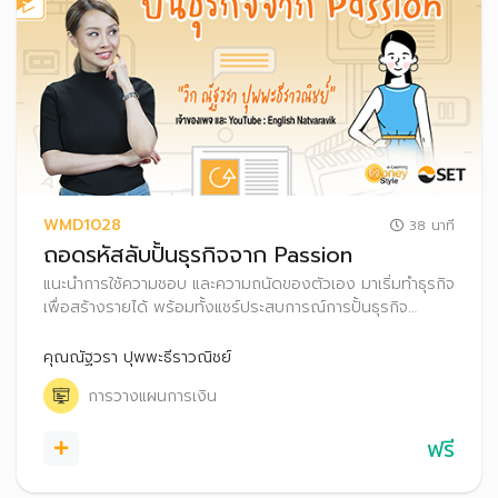
WMD1028
38 นาที
ถอดรหัสลับปั้นธุรกิจจาก Passion
แนะนำการใช้ความชอบ และความถนัดของตัวเอง มาเริ่มทำธุรกิจ
เพื่อสร้างรายได้ พร้อมทั้งแชร์ประสบการณ์การปั้นธุรกิจ
อย่างไรให้ประสบความสำเร็จ รวมถึงเทคนิคการบริหารจัดการ
เงินส่วนตัวและบริษัท
คุณณัฐวรา ปุพพะธีราวณิชย์
การวางแผนการเงิน
ฟรี