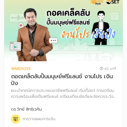
WMD1035
42 นาที
ถอดเคล็ดลับปั้นมนุษย์ฟรีแลนซ์ งานโปร เงิน
ปัง
แนะนำเทคนิคการประกอบอาชีพฟรีแลนซ์ เริ่มตั้งแต่ การเตรียม
ความพร้อมเพื่อเป็นฟรีแลนซ์ เปรียบเทียบข้อดีและข้อควรระวัง
พร้อมทั้งแชร์ประสบการณ์ในการเป็นฟรีแลนซ์อย่างไรให้ประสบ
ความสำเร็จ รวมถึงเทคนิคการบริหารจัดการเงินสำหรับอาชีพ
ดร.วิทย์ สิทธิเวคิน
ฟรีแลนซ์
การวางแผนการเงิน