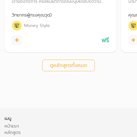
เจ้าของกิจการ หรือแม้แต่การเป็นมนุษย์ไฮบริดว่ามี
นำมา
ความแตกต่าง มีข้อดี ข้อควรระวังอะไรบ้าง รวมถึง
พร้อ
แนะนำเทคนิควางแผนการเงิน สำหรับทุกเส้นทางอาชีพ
รายไ
วิทยากรผู้ทรงคุณวุฒิ
คุณภ
ต่าง
Money Style
สำหร
ฟรี
ดูหลักสูตรทั้งหมด
เมนู
หน้าแรก
หลักสูตร