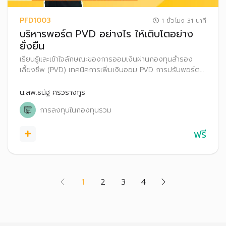
PFD1003
1 ชั่วโมง 31 นาที
บริหารพอร์ต PVD อย่างไร ให้เติบโตอย่าง
ยั่งยืน
เรียนรู้และเข้าใจลักษณะของการออมเงินผ่านกองทุนสำรอง
เลี้ยงชีพ (PVD) เทคนิคการเพิ่มเงินออม PVD การปรับพอร์ต
การลงทุน PVD ทางเลือกบริหารเงินออม PVD กรณีเกษียณ
อายุหรือออกจากกองทุนสำรองเลี้ยงชีพ
น.สพ.ธนัฐ ศิริวรางกูร
การลงทุนในกองทุนรวม
ฟรี
(current)
1
2
3
4