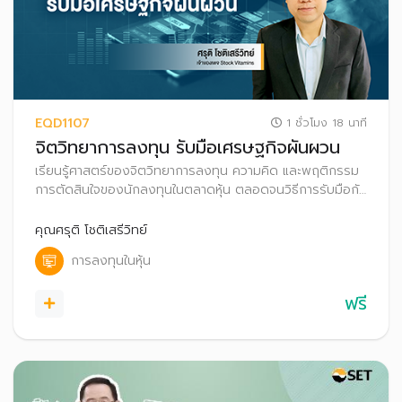
EQD1107
1 ชั่วโมง 18 นาที
จิตวิทยาการลงทุน รับมือเศรษฐกิจผันผวน
เรียนรู้ศาสตร์ของจิตวิทยาการลงทุน ความคิด และพฤติกรรม
การตัดสินใจของนักลงทุนในตลาดหุ้น ตลอดจนวิธีการรับมือกับ
หลุมพรางทางอารมณ์ ผ่านกรณีศึกษาจากนักลงทุนมืออาชีพ
เพื่อนำไปปรับใช้ให้เหมาะกับสไตล์การลงทุนของตนเอง และก้าวสู่
คุณศรุติ โชติเสรีวิทย์
ความสำเร็จในการลงทุนในระยะยาว
การลงทุนในหุ้น
ฟรี