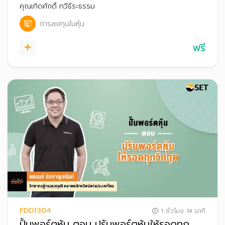
คุณเทิดศักดิ์ ทวีธีระธรรม
การลงทุนในหุ้น
ฟรี
FDD1304
1 ชั่วโมง 14 นาที
ปั้นพอร์ตหุ้น ตอน ปรับพอร์ตหุ้นให้รอดทุก