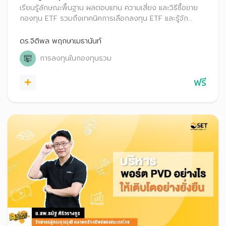
เรียนรู้ลักษณะพื้นฐาน ผลตอบแทน ความเสี่ยง และวิธีซื้อขาย
กองทุน ETF รวมถึงเทคนิคการเลือกลงทุน ETF และรู้จัก
เครื่องมือที่ช่วยคัดกรอง เพื่อให้สามารถเลือกลงทุนในกองทุนที่
เหมาะสมกับตนเองได้
ดร.จิติพล พฤกษาเมธานันท์
การลงทุนในกองทุนรวม
ฟรี