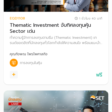
EQD1108
1 ชั่วโมง 40 นาที
Thematic Investment จับทิศลงทุนหุ้น
Sector เด่น
ทำความรู้จักการลงทุนตามธีม (Thematic Investment) เท
รนด์ยอดฮิตที่นักลงทุนทั่วโลกกำลังให้ความสนใจ พร้อมแนะนำ
เทคนิคเลือกธีมการลงทุนที่มีศักยภาพเติบโตในระยะยาว เพื่อ
เพิ่มโอกาสสร้างผลตอบแทนที่ดีในระยะยาว
คุณกิจพณ ไพรไพศาลกิจ
การลงทุนในหุ้น
ฟรี