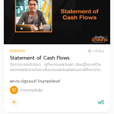
EQD1512
1 ชั่วโมง
Statement of Cash Flows
กิจการจะรอดไม่รอด... ดูที่งบกระแสเงินสด เรียนรู้โครงสร้าง
และเทคนิคในการวิเคราะห์งบกระแสเงินสดผ่านกรณีศึกษาต่างๆ
เพื่อเพิ่มโอกาสค้นหาหุ้นพื้นฐานดี น่าลงทุน
ผศ.ดร.ณัฐชานนท์ โกมุทพุฒิพงศ์
การลงทุนในหุ้น
ฟรี