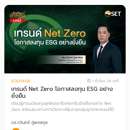
EQD1408
1 ชั่วโมง 29 นาที
เทรนด์ Net Zero โอกาสลงทุน ESG อย่าง
ยั่งยืน
เรียนรู้เทรนด์ลงทุนยุคใหม่เอาใจสายกรีนรักษ์โลกอย่าง Net
Zero พร้อมแนวทางการวิเคราะห์หุ้นรายกลุ่มอุตสาหกรรมที่มี
โอกาสเติบโตตามเทรนด์นี้ผ่านกรณีศึกษา เพื่อเพิ่มโอกาสสร้าง
ผลตอบแทนที่ดีในระยะยาวอย่างยั่งยืน
ดร.กวินทร์ ภู่พกสกุล