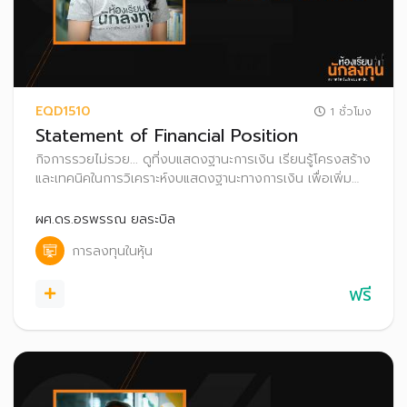
EQD1510
1 ชั่วโมง
Statement of Financial Position
กิจการรวยไม่รวย... ดูที่งบแสดงฐานะการเงิน เรียนรู้โครงสร้าง
และเทคนิคในการวิเคราะห์งบแสดงฐานะทางการเงิน เพื่อเพิ่ม
โอกาสค้นหาหุ้นพื้นฐานดี น่าลงทุน
ผศ.ดร.อรพรรณ ยลระบิล
การลงทุนในหุ้น
ฟรี