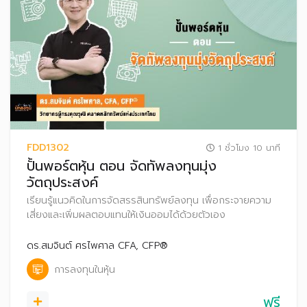
FDD1302
1 ชั่วโมง 10 นาที
ปั้นพอร์ตหุ้น ตอน จัดทัพลงทุนมุ่ง
วัตถุประสงค์
เรียนรู้แนวคิดในการจัดสรรสินทรัพย์ลงทุน เพื่อกระจายความ
เสี่ยงและเพิ่มผลตอบแทนให้เงินออมได้ด้วยตัวเอง
ดร.สมจินต์ ศรไพศาล CFA, CFP®
การลงทุนในหุ้น
ฟรี