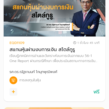
EQD1109
1 ชั่วโมง 45 นาที
สแกนหุ้นผ่านงบการเงิน สไตล์กูรู
เรียนรู้เทคนิคการอ่านและวิเคราะห์งบการเงินจากแบบ 56-1
One Report ผ่านกรณีศึกษา เพื่อประเมินสถานะทางการเงิน
ของธุรกิจและเพิ่มโอกาสค้นหาหุ้นพื้นฐานดีน่าลงทุน
รศ.ดร.ณัฐชานนท์ โกมุทพุฒิพงศ์
การลงทุนในหุ้น
ฟรี