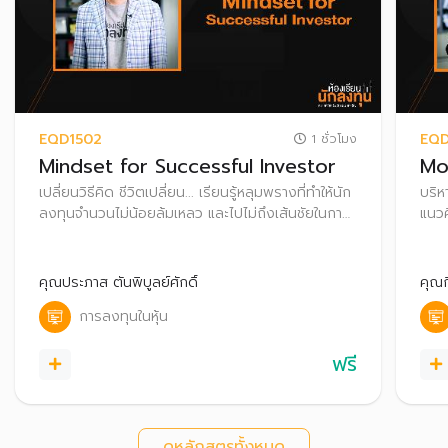
EQD1502
EQD
1 ชั่วโมง
Mindset for Successful Investor
Mo
เปลี่ยนวิธีคิด ชีวิตเปลี่ยน... เรียนรู้หลุมพรางที่ทำให้นัก
บริห
ลงทุนจำนวนไม่น้อยล้มเหลว และไปไม่ถึงเส้นชัยในการ
แนว
ลงทุน พร้อมแนวทางการปรับ Mindset เพื่อความ
เพื่
สำเร็จในการลงทุนในระยะยาว
หุ้นแ
คุณประภาส ตันพิบูลย์ศักดิ์
คุณก
การลงทุนในหุ้น
ฟรี
ดูหลักสูตรทั้งหมด