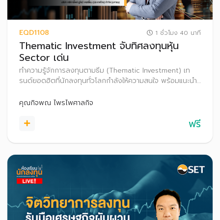
EQD1108
1 ชั่วโมง 40 นาที
Thematic Investment จับทิศลงทุนหุ้น
Sector เด่น
ทำความรู้จักการลงทุนตามธีม (Thematic Investment) เท
รนด์ยอดฮิตที่นักลงทุนทั่วโลกกำลังให้ความสนใจ พร้อมแนะนำ
เทคนิคเลือกธีมการลงทุนที่มีศักยภาพเติบโตในระยะยาว เพื่อ
เพิ่มโอกาสสร้างผลตอบแทนที่ดีในระยะยาว
คุณกิจพณ ไพรไพศาลกิจ
ฟรี