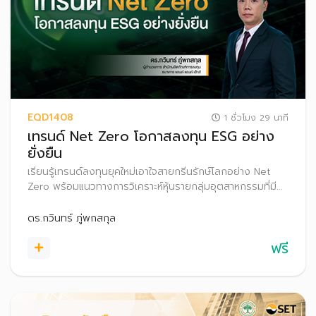
EQD1408
1 ชั่วโมง 29 นาที
เทรนด์ Net Zero โอกาสลงทุน ESG อย่าง
ยั่งยืน
เรียนรู้เทรนด์ลงทุนยุคใหม่เอาใจสายกรีนรักษ์โลกอย่าง Net
Zero พร้อมแนวทางการวิเคราะห์หุ้นรายกลุ่มอุตสาหกรรมที่มี
โอกาสเติบโตตามเทรนด์นี้ผ่านกรณีศึกษา เพื่อเพิ่มโอกาสสร้าง
ผลตอบแทนที่ดีในระยะยาวอย่างยั่งยืน
ดร.กวินทร์ ภู่พกสกุล
ฟรี