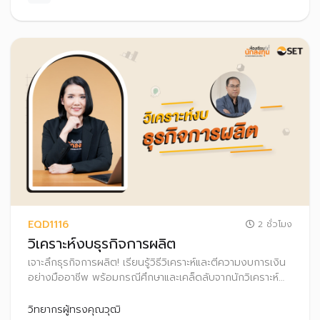
EQD1116
2 ชั่วโมง
วิเคราะห์งบธุรกิจการผลิต
เจาะลึกธุรกิจการผลิต! เรียนรู้วิธีวิเคราะห์และตีความงบการเงิน
อย่างมืออาชีพ พร้อมกรณีศึกษาและเคล็ดลับจากนักวิเคราะห์
และนักลงทุนตัวจริง เพิ่มความมั่นใจในทุกการตัดสินใจลงทุนใน
ธุรกิจการผลิต
วิทยากรผู้ทรงคุณวุฒิ