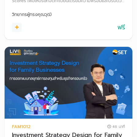
Scores เพื่อให้บริษัทจดทะเบียนเตรียมความพร้อมและปรับตัว
ก่อนที่จะเริ่มประกาศผลการประเมิน FTSE Russell ESG
Scores สู่สาธารณะ ตั้งแต่ปี 2569 เป็นต้นไป
วิทยากรผู้ทรงคุณวุฒิ
ฟรี
FAM1012
46 นาที
Investment Strategy Design for Family