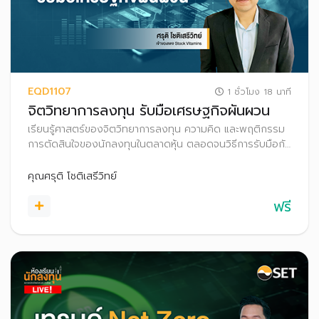
EQD1107
1 ชั่วโมง 18 นาที
จิตวิทยาการลงทุน รับมือเศรษฐกิจผันผวน
เรียนรู้ศาสตร์ของจิตวิทยาการลงทุน ความคิด และพฤติกรรม
การตัดสินใจของนักลงทุนในตลาดหุ้น ตลอดจนวิธีการรับมือกับ
หลุมพรางทางอารมณ์ ผ่านกรณีศึกษาจากนักลงทุนมืออาชีพ
เพื่อนำไปปรับใช้ให้เหมาะกับสไตล์การลงทุนของตนเอง และก้าวสู่
คุณศรุติ โชติเสรีวิทย์
ความสำเร็จในการลงทุนในระยะยาว
ฟรี