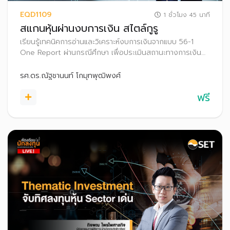
EQD1109
1 ชั่วโมง 45 นาที
สแกนหุ้นผ่านงบการเงิน สไตล์กูรู
เรียนรู้เทคนิคการอ่านและวิเคราะห์งบการเงินจากแบบ 56-1
One Report ผ่านกรณีศึกษา เพื่อประเมินสถานะทางการเงิน
ของธุรกิจและเพิ่มโอกาสค้นหาหุ้นพื้นฐานดีน่าลงทุน
รศ.ดร.ณัฐชานนท์ โกมุทพุฒิพงศ์
ฟรี