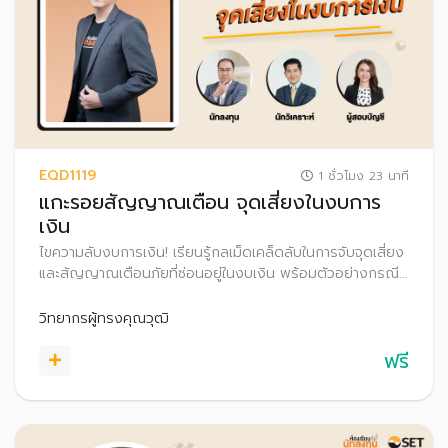
EQD1119
1 ชั่วโมง 23 นาที
แกะรอยสัญญาณเตือน จุดเสี่ยงในงบการ
เงิน
ไขความลับงบการเงิน! เรียนรู้กลเม็ดเคล็ดลับในการจับจุดเสี่ยง
และสัญญาณเตือนภัยที่ซ่อนอยู่ในงบเงิน พร้อมตัวอย่างกรณี
ศึกษาและประสบการณ์ตรงจากผู้ใช้งบการเงินตัวจริง เพื่อให้
คุณลงทุนได้อย่างมั่นใจและปลอดภัยยิ่งขึ้น
วิทยากรผู้ทรงคุณวุฒิ
ฟรี