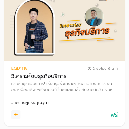
EQD1118
2 ชั่วโมง 6 นาที
วิเคราะห์งบธุรกิจบริการ
เจาะลึกธุรกิจบริการ! เรียนรู้วิธีวิเคราะห์และตีความงบการเงิน
อย่างมืออาชีพ พร้อมกรณีศึกษาและเคล็ดลับจากนักวิเคราะห์
และนักลงทุนตัวจริง เพิ่มความมั่นใจในทุกการตัดสินใจลงทุนใน
ธุรกิจบริการ
วิทยากรผู้ทรงคุณวุฒิ
ฟรี