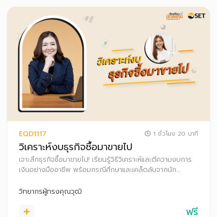
EQD1117
1 ชั่วโมง 20 นาที
วิเคราะห์งบธุรกิจซื้อมาขายไป
เจาะลึกธุรกิจซื้อมาขายไป! เรียนรู้วิธีวิเคราะห์และตีความงบการ
เงินอย่างมืออาชีพ พร้อมกรณีศึกษาและเคล็ดลับจากนัก
วิเคราะห์และนักลงทุนตัวจริง เพิ่มความมั่นใจในทุกการตัดสินใจ
ลงทุนในธุรกิจซื้อมาขายไป
วิทยากรผู้ทรงคุณวุฒิ
ฟรี