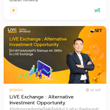
คุณอธิป กีรติพิชญ์
ฟรี
EFD1011
30 นาที
LiVE Exchange : Alternative
Investment Opportunity
รู้จักกับตลาดหลักทรัพย์ไลฟ์เอ็กซ์เช้นจ์ (LiVEx) ถึงหลักเกณฑ์