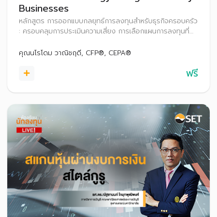
Businesses
หลักสูตร การออกแบบกลยุทธ์การลงทุนสำหรับธุรกิจครอบครัว
: ครอบคลุมการประเมินความเสี่ยง การเลือกแผนการลงทุนที่
เหมาะกับเป้าหมายระยะสั้นและระยะยาว การสร้างความยั่งยืนและ
ความมั่นคงทางการเงิน และการจัดการพอร์ตการลงทุน
คุณนโรโดม วาณิชฤดี, CFP®, CEPA®
ฟรี