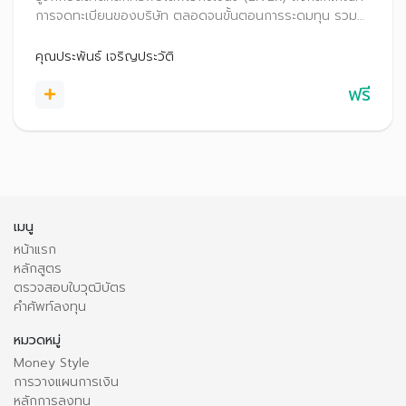
การจดทะเบียนของบริษัท ตลอดจนขั้นตอนการระดมทุน รวม
ถึงคุณสมบัติของผู้ลงทุนและวิธีการซื้อขายหลักทรัพย์ฯ และ
ช่องทางการติดตามข้อมูล
คุณประพันธ์ เจริญประวัติ
ฟรี
เมนู
หน้าแรก
หลักสูตร
ตรวจสอบใบวุฒิบัตร
คำศัพท์ลงทุน
หมวดหมู่
Money Style
การวางแผนการเงิน
หลักการลงทุน