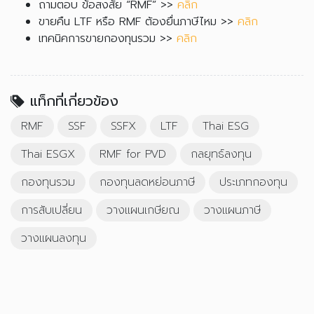
ถามตอบ ข้อสงสัย “RMF” >>
คลิก
ขายคืน LTF หรือ RMF ต้องยื่นภาษีไหม >>
คลิก
เทคนิคการขายกองทุนรวม >>
คลิก
แท็กที่เกี่ยวข้อง
RMF
SSF
SSFX
LTF
Thai ESG
Thai ESGX
RMF for PVD
กลยุทธ์ลงทุน
กองทุนรวม
กองทุนลดหย่อนภาษี
ประเภทกองทุน
การสับเปลี่ยน
วางแผนเกษียณ
วางแผนภาษี
วางแผนลงทุน