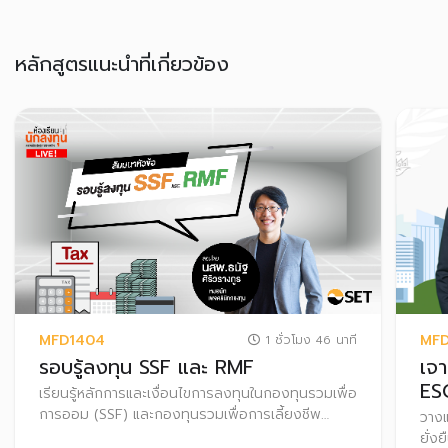
หลักสูตรแนะนำที่เกี่ยวข้อง
MFD1404
MFD
1 ชั่วโมง 46 นาที
รอบรู้ลงทุน SSF และ RMF
เจ
ES
เรียนรู้หลักการและเงื่อนไขการลงทุนในกองทุนรวมเพื่อ
การออม (SSF) และกองทุนรวมเพื่อการเลี้ยงชีพ
วาง
(RMF) เพื่อประหยัดภาษี พร้อมเทคนิคการค้นหา
ยั่ง