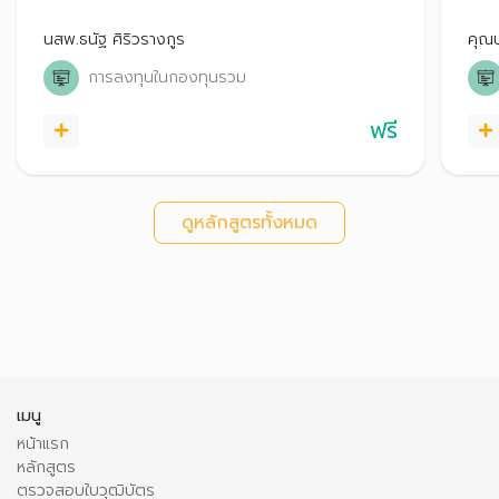
กองทุนง่าย ๆ ได้ด้วยตนเอง
สิท
ทุน 
นสพ.ธนัฐ ศิริวรางกูร
คุณบ
อย่า
การลงทุนในกองทุนรวม
ฟรี
ดูหลักสูตรทั้งหมด
เมนู
หน้าแรก
หลักสูตร
ตรวจสอบใบวุฒิบัตร