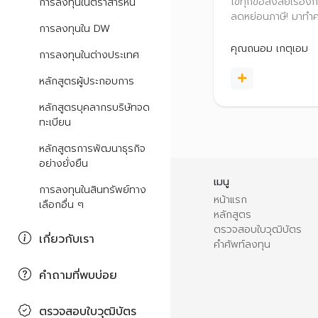
ไขทุกข้อสงสัยเรื่อง
การลงทุนในตราสารหนี้
ลดหย่อนภาษี! มาทำคว
การลงทุนใน DW
เงื่อนไขและสิทธิประโ
ของกองทุนแต่ละปร
คุณถนอม เกตุเอม
การลงทุนในต่างประเทศ
หลักสูตรผู้ประกอบการ
หลักสูตรบุคลากรบริษัทจด
ทะเบียน
หลักสูตรการพัฒนาธุรกิจ
อย่างยั่งยืน
เมนู
การลงทุนในสินทรัพย์ทาง
หน้าแรก
เลือกอื่น ๆ
หลักสูตร
ตรวจสอบใบวุฒิบัตร
เกี่ยวกับเรา
คำศัพท์ลงทุน
คำถามที่พบบ่อย
ตรวจสอบใบวุฒิบัตร