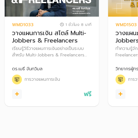
WMD1033
WMD1503
1 ชั่วโมง 8 นาที
วางแผนการเงิน สไตล์ Multi-
วางแผนภ
Jobbers & Freelancers
Jobbers
เรียนรู้วิธีวางแผนการเงินอย่างเป็นระบบ
ทำความรู้จักภ
สำหรับ Multi-Jobbers & Freelancers
Freelancers
เพื่อให้สามารถสร้าง Passive Income และ
ภาษีเงินได้
ปกป้องความมั่งคั่งท่ามกลางความท้าทาย
และภาษีมูลค
ดร.เมธี จันทวิมล
วิทยากรผู้ท
จากความไม่แน่นอนของรายได้ และข้อจำกัด
วางแผนภาษีใ
การวางแผนการเงิน
การว
ของสวัสดิการ เพื่อให้เกิดชีวิตอิสระ งานโปร
ความมั่งคั่ง
เงินปังได้
ฟรี