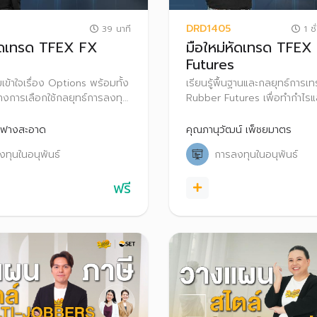
DRD1405
39 นาที
1 ชั
หัดเทรด TFEX FX
มือใหม่หัดเทรด TFEX
Futures
้าใจเรื่อง Options พร้อมทั้ง
เรียนรู้พื้นฐานและกลยุทธ์การ
ทางการเลือกใช้กลยุทธ์การลงทุน
Rubber Futures เพื่อทำกำไรแ
ะตลาด เพื่อให้สามารถประยุกต์
ความเสี่ยงในแต่ละสภาวะตลาด
ประกอบการตัดสินใจในการเทรด
 ฟางสะอาด
คุณภานุวัฒน์ เพ็ชยมาตร
ทุนในอนุพันธ์
การลงทุนในอนุพันธ์
ฟรี