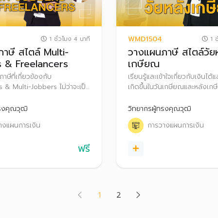
WMD1504
1 ชั่วโมง 4 นาที
1 ช
าษี สไตล์ Multi-
วางแผนภาษี สไตล์วัย
 & Freelancers
เกษียณ
าษีที่เกี่ยวข้องกับ
เรียนรู้และเข้าใจเกี่ยวกับเงินได้
 & Multi-Jobbers ไม่ว่าจะเป็น
เกิดขึ้นในวันเกษียณและหลังเ
บุคคลธรรมดา ภาษีหัก ณ ที่จ่าย
หย่อนภาษี สิทธิประโยชน์ทางภาษี
่าเพิ่ม (VAT) พร้อมแนวทางการ
อายุ เพื่อการวางแผนภาษีให้ถูก
รงคุณวุฒิ
วิทยากรผู้ทรงคุณวุฒิ
ห้ถูกต้องและเหมาะสม สร้าง
เหมาะสม
างแผนการเงิน
การวางแผนการเงิน
และมั่นคงให้กับชีวิตในระยะยาว
ฟรี
(current)
1
2