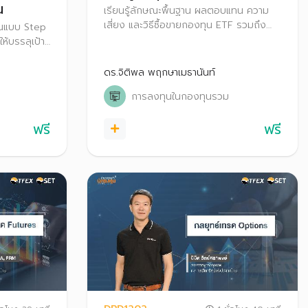
น
เรียนรู้ลักษณะพื้นฐาน ผลตอบแทน ความ
เสี่ยง และวิธีซื้อขายกองทุน ETF รวมถึง
ุนแบบ Step
เทคนิคการเลือกลงทุน ETF และรู้จักเครื่อง
้บรรลุเป้า
มือที่ช่วยคัดกรอง เพื่อให้สามารถเลือก
ลงทุนในกองทุนที่เหมาะสมกับตนเองได้
ดร.จิติพล พฤกษาเมธานันท์
การลงทุนในกองทุนรวม
ฟรี
ฟรี