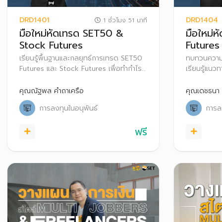
DRD1401
DRD1404
1 ชั่วโมง 51 นาที
มือใหม่หัดเทรด SET50 &
มือใหม่
Stock Futures
Futures
เรียนรู้พื้นฐานและกลยุทธ์การเทรด SET50
ทบทวนความเข
Futures และ Stock Futures เพื่อทำกำไร
เรียนรู้แนว
และป้องกันความเสี่ยงในแต่ละสภาวะตลาด
ในแต่ละสภาว
ใช้และนำไป
คุณณัฐพล คำถาเครือ
คุณเดชธนา
Options
การลงทุนในอนุพันธ์
การลง
ฟรี