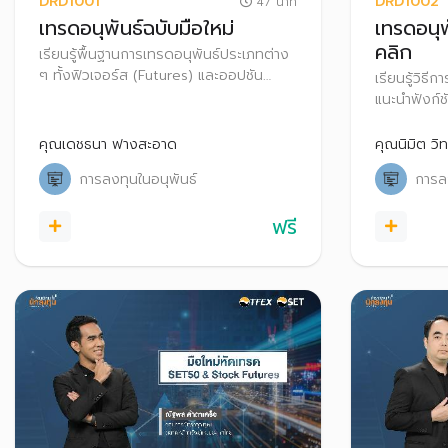
DRD1001
DRD1002
47 นาที
เทรดอนุพันธ์ฉบับมือใหม่
เทรดอนุพ
คลิก
เรียนรู้พื้นฐานการเทรดอนุพันธ์ประเภทต่าง
ๆ ทั้งฟิวเจอร์ส (Futures) และออปชัน
เรียนรู้วิธี
(Options) เพื่อสร้างผลตอบแทนและ
แนะนำฟังก์ช
ป้องกันความเสี่ยงจากการลงทุน ทั้งในภาวะ
ขายอนุพันธ
ตลาดขาขึ้นและขาลง
Streaming
คุณเดชธนา ฟางสะอาด
คุณนิมิต วิ
การลงทุนในอนุพันธ์
การลง
ฟรี