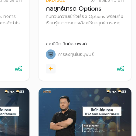
DRD1202
่วโมง 29 นาที
1 ชั่วโมง 40 นาที
กลยุทธ์เทรด Options
s ทั้งการ
ทบทวนความเข้าใจเรื่อง Options พร้อมทั้ง
การค้ากําไร
เรียนรู้แนวทางการเลือกใช้กลยุทธ์การลงทุน
ock Trade
ในแต่ละสภาวะตลาด เพื่อให้สามารถประยุกต์
ใช้และนำไปประกอบการตัดสินใจในการเทรด
Options
คุณนิมิต วิทย์ศลาพงศ์
การลงทุนในอนุพันธ์
ฟรี
ฟรี