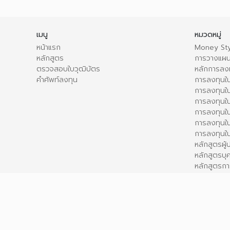
เมนู
หมวดหมู่
หน้าแรก
Money Sty
หลักสูตร
การวางแผน
ตรวจสอบใบวุฒิบัตร
หลักการลง
คำศัพท์ลงทุน
การลงทุนใน
การลงทุนใน
การลงทุนใ
การลงทุนใน
การลงทุน
การลงทุนใ
หลักสูตรผู
หลักสูตรบุ
หลักสูตรกา
การลงทุนใน
เนื้อหาทั้งหมดบนเว็บไซต์นี้ มีขึ้นเพื่อวัตถุประสงค์ในการให้ข้อมูลและเพ
Powered by
FROG GENIUS
- v11.6.3