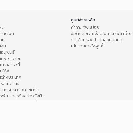
ศูนย์ช่วยเหลือ
le
คำถามที่พบบ่อย
การเงิน
ข้อตกลงและเงื่อนไขการใช้งานเว็บไ
ทุน
การคุ้มครองข้อมูลส่วนบุคคล
หุ้น
นโยบายการใช้คุกกี้
อนุพันธ์
นกองทุนรวม
ตราสารหนี้
ใน DW
นต่างประเทศ
้ประกอบการ
คลากรบริษัทจดทะเบียน
รพัฒนาธุรกิจอย่างยั่งยืน
สินทรัพย์ทางเลือกอื่น ๆ
ื่อการศึกษาเท่านั้น ตลาดหลักทรัพย์ฯ มิได้ให้การรับรองและขอปฏิเสธต่อความรับผิดใดๆ ในเ