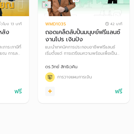
WMD1035
ั่วโมง 13 นาที
42 นาที
หลัง
ถอดเคล็ดลับปั้นมนุษย์ฟรีแลนซ์
งานโปร เงินปัง
และภาระภาษีที่
แนะนำเทคนิคการประกอบอาชีพฟรีแลนซ์
กษียณ การลด
เริ่มตั้งแต่ การเตรียมความพร้อมเพื่อเป็น
สำหรับผู้สูง
ฟรีแลนซ์ เปรียบเทียบข้อดีและข้อควรระวัง
ต้องและ
พร้อมทั้งแชร์ประสบการณ์ในการเป็นฟรีแลน
ดร.วิทย์ สิทธิเวคิน
ซ์อย่างไรให้ประสบความสำเร็จ รวมถึง
การวางแผนการเงิน
เทคนิคการบริหารจัดการเงินสำหรับอาชีพฟรี
แลนซ์
ฟรี
ฟรี