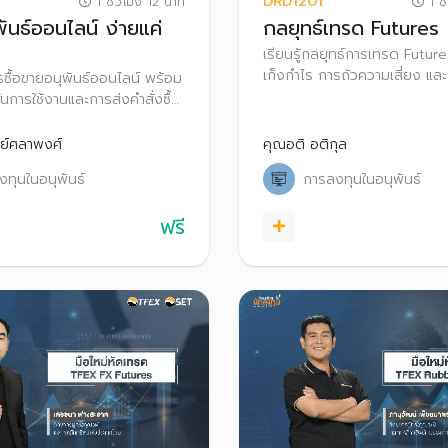
DRD1201
1 ชั่วโมง 12 นาที
1 ชั
ันธ์ออนไลน์ ง่ายแค่
กลยุทธ์เทรด Futures
เรียนรู้กลยุทธ์การเทรด Future
เก็งกําไร การถัวความเสี่ยง และ
การซื้อขายอนุพันธ์ออนไลน์ พร้อม
พร้อมเรียนรู้กระบวนการทำ Bl
ันการใช้งานและการส่งคำสั่งซื้อ
ใน TFEX
์ผ่านโปรแกรม Settrade
ทย์ศลาพงศ์
คุณอติ อติกุล
ทุนในอนุพันธ์
การลงทุนในอนุพันธ์
ฟรี