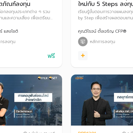
ิตภัณฑ์ลงทุน
ใหม่กับ 5 Steps ลงทุ
เลือกลงทุนประเภทต่าง ๆ รวม
เรียนรู้ขั้นตอนการวางแผนลงท
นและความเสี่ยง เพื่อเตรียม
by Step เพื่อสร้างผลตอบแทนให
่อนก้าวสู่สนามลงทุนอย่าง
หมายในระยะยาว
ร์ แสงโชติ
คุณวิโรจน์ ตั้งเจริญ CFP®
การลงทุน
หลักการลงทุน
ฟรี