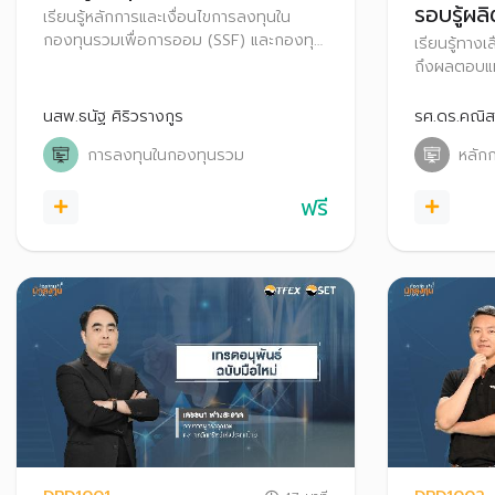
รอบรู้ผล
เรียนรู้หลักการและเงื่อนไขการลงทุนใน
กองทุนรวมเพื่อการออม (SSF) และกองทุน
เรียนรู้ทาง
รวมเพื่อการเลี้ยงชีพ (RMF) เพื่อประหยัด
ถึงผลตอบแท
ภาษี พร้อมเทคนิคการค้นหากองทุนง่าย ๆ
ความพร้อมก
ได้ด้วยตนเอง
มั่นใจ
นสพ.ธนัฐ ศิริวรางกูร
รศ.ดร.คณิส
การลงทุนในกองทุนรวม
หลัก
ฟรี