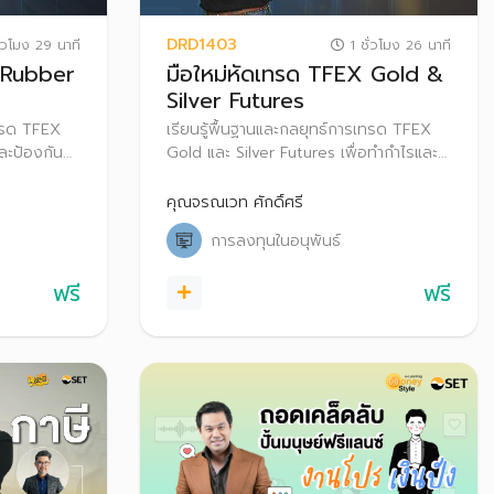
DRD1403
่วโมง 29 นาที
1 ชั่วโมง 26 นาที
 Rubber
มือใหม่หัดเทรด TFEX Gold &
Silver Futures
เทรด TFEX
เรียนรู้พื้นฐานและกลยุทธ์การเทรด TFEX
ละป้องกัน
Gold และ Silver Futures เพื่อทำกำไรและ
ป้องกันความเสี่ยงในแต่ละสภาวะตลาด
คุณจรณเวท ศักดิ์ศรี
การลงทุนในอนุพันธ์
ฟรี
ฟรี