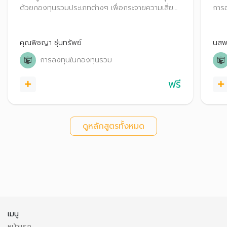
ด้วยกองทุนรวมประเภทต่างๆ เพื่อกระจายความเสี่ยง
การอ
และเพิ่มผลตอบแทนให้เงินออม
(RMF
กองท
คุณพิชญา ซุ่นทรัพย์
นสพ.
การลงทุนในกองทุนรวม
ฟรี
ดูหลักสูตรทั้งหมด
เมนู
หน้าแรก