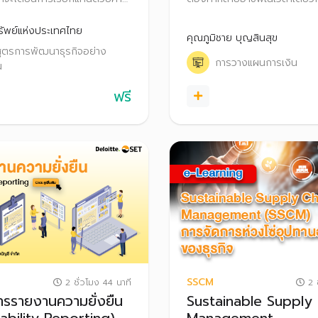
(ESG) หลักสูตรนี้จึงเป็นการ
แนะนำเทคนิคการทำหลายอาชีพอย
ความรู้พื้นฐานที่เกี่ยวข้องกับ
ดี และมีความสมดุล พร้อมทั้ง
ัพย์แห่งประเทศไทย
คุณภูมิชาย บุญสินสุข
บริหารการเงิน และการกระจายค
สูตรการพัฒนาธุรกิจอย่าง
เพื่อที่ผู้ฟังสามารถวางแผนการเ
การวางแผนการเงิน
น
มั่นใจต่อไป
ฟรี
SSCM
2 ชั่วโมง 44 นาที
2 ช
รรายงานความยั่งยืน
Sustainable Supply