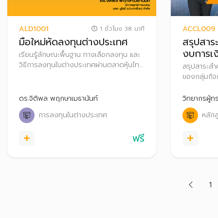
ALD1001
ACCL009
1 ชั่วโมง 38 นาที
มือใหม่หัดลงทุนต่างประเทศ
สรุปสาร
งบการเง
เรียนรู้ลักษณะพื้นฐาน ทางเลือกลงทุน และ
(Group 
วิธีการลงทุนในต่างประเทศผ่านตลาดหุ้นไทย
สรุปสาระสำ
เพื่อกระจายความเสี่ยงและเพิ่มโอกาสสร้าง
ของกลุ่มกิ
ผลตอบแทนที่ดีในระยะยาว
3
ดร.จิติพล พฤกษาเมธานันท์
วิทยากรผู้ท
การลงทุนในต่างประเทศ
หลัก
ฟรี
1