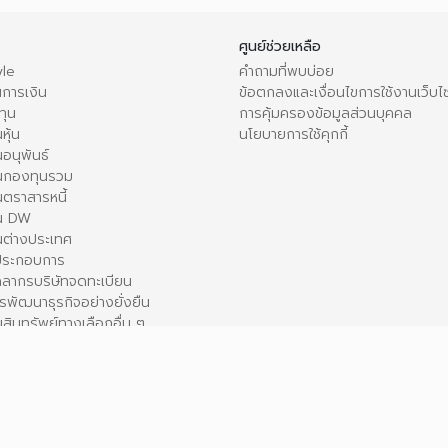
ศูนย์ช่วยเหลือ
le
คำถามที่พบบ่อย
การเงิน
ข้อตกลงและเงื่อนไขการใช้งานเว็บไ
ทุน
การคุ้มครองข้อมูลส่วนบุคคล
หุ้น
นโยบายการใช้คุกกี้
อนุพันธ์
นกองทุนรวม
ตราสารหนี้
ใน DW
นต่างประเทศ
้ประกอบการ
คลากรบริษัทจดทะเบียน
รพัฒนาธุรกิจอย่างยั่งยืน
สินทรัพย์ทางเลือกอื่น ๆ
ื่อการศึกษาเท่านั้น ตลาดหลักทรัพย์ฯ มิได้ให้การรับรองและขอปฏิเสธต่อความรับผิดใดๆ ในเ