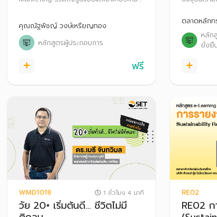
ตลอดจนเทคนิควิธีการสื่อสารให้บรรลุผล
ว่า อีเอสจี 
ทางการตลาดกับลูกค้าที่ตรงกลุ่มเป้าหมาย
ทำความเข้าใจ
ตลาดหลักทร
คุณณัฐพัชญ์ วงษ์เหรียญทอง
ความยั่งยืน
หลัก
หลักสูตรผู้ประกอบการ
ยั่งยื
ฟรี
WMD1018
RE02
1 ชั่วโมง 4 นาที
วัย 20+ เริ่มต้นดี… ชีวิตไม่มี
RE02 กา