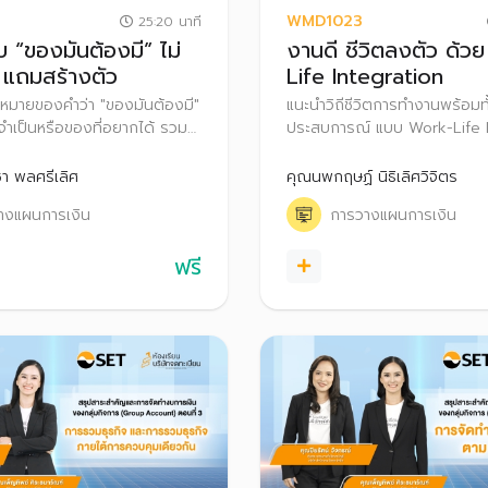
WMD1023
25:20 นาที
บบ “ของมันต้องมี” ไม่
งานดี ชีวิตลงตัว ด้ว
้ แถมสร้างตัว
Life Integration
หมายของคำว่า "ของมันต้องมี"
แนะนำวิถีชีวิตการทำงานพร้อมทั
ี่จำเป็นหรือของที่อยากได้ รวม
ประสบการณ์ แบบ Work-Life I
ารเลือกซื้อ “ของมันต้องมี”
อย่างไรให้ได้ใจหัวหน้างาน เพื่
ม่สร้างหนี้ และยังสามารถนำไป
และลูกค้า พร้อมทั้งสอดแทรกเรื
ชา พลศรีเลิศ
คุณนพกฤษฏ์ นิธิเลิศวิจิตร
ได้ด้วย พร้อมทั้ง แนะนำเทคนิค
การวางแผนบริหารการเงิน โด
างแผนการเงิน
การวางแผนการเงิน
ารใช้จ่ายและการออมเงิน
Work-Life Integration มาใช้ 
จัดการด้านการเงินได้อย่างมั่นใ
ฟรี