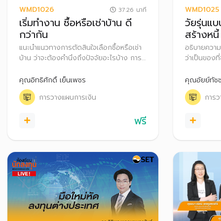
WMD1026
WMD1025
37:26 นาที
เริ่มทำงาน ซื้อหรือเช่าบ้าน ดี
วัยรุ่นแ
กว่ากัน
สร้างหนี
แนะนำแนวทางการตัดสินใจเลือกซื้อหรือเช่า
อธิบายความ
บ้าน ว่าจะต้องคำนึงถึงปัจจัยอะไรบ้าง การ
ว่าเป็นของท
ซื้อหรือเช่าบ้านมีความแตกต่างอย่างไร มี
ถึงแชร์วิธีก
ข้อดี ข้อควรระวังอะไรบ้าง รวมถึงแนะนำ
อย่างไรที่ไ
คุณอิทธิศักดิ์ เย็นเพชร
คุณอัยย์ทัช
เทคนิคบริหารจัดการหนี้บ้านและผ่อนบ้าน
สร้างรายได้
การวางแผนการเงิน
การว
อย่างไรให้หมดไว
การวางแผนก
ฟรี