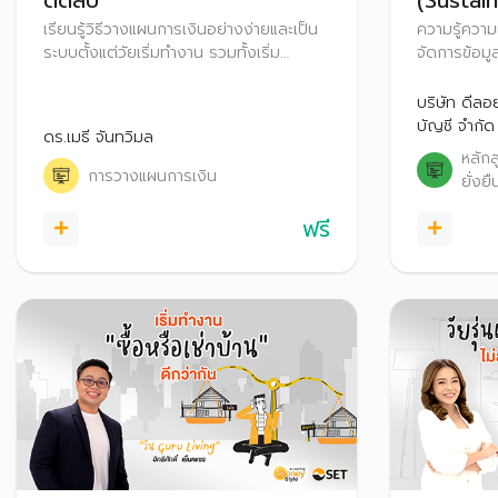
ติดลบ
(Sustain
เรียนรู้วิธีวางแผนการเงินอย่างง่ายและเป็น
ความรู้ความ
ระบบตั้งแต่วัยเริ่มทำงาน รวมทั้งเริ่ม
จัดการข้อม
วางแผนลงทุนและวางแผนภาษี เพื่อสร้าง
องค์กรอย่า
ความมั่งคั่งในอนาคต
บริษัท ดีลอ
บัญชี จำกัด
ดร.เมธี จันทวิมล
หลัก
การวางแผนการเงิน
ยั่งยื
ฟรี