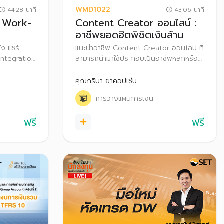
WMD1022
44:28 นาที
43:06 นาที
ย Work-
Content Creator ออนไลน์ :
อาชีพยอดฮิตพิชิตเงินล้าน
้ง แชร์
แนะนำอาชีพ Content Creator ออนไลน์ ที่
ntegration
สามารถนำมาใช้ประกอบเป็นอาชีพหลักหรือ
อนร่วมงาน
อาชีพเสริมก็ได้ พร้อมทั้งอธิบายเทคนิคการ
่องเกี่ยวกับ
ทำ Content และการสร้างรายได้ทาง
คุณภริษา ยาคอปเซ่น
ยนำแนวคิด
ออนไลน์ผ่านแพลตฟอร์มโซเชียลมีเดียต่างๆ
การวางแผนการเงิน
บริหาร
รวมถึงแนะนำเคล็ดลับการวางแผนการเงิน
จ
สำหรับ Content Creator มือใหม่
ฟรี
ฟรี