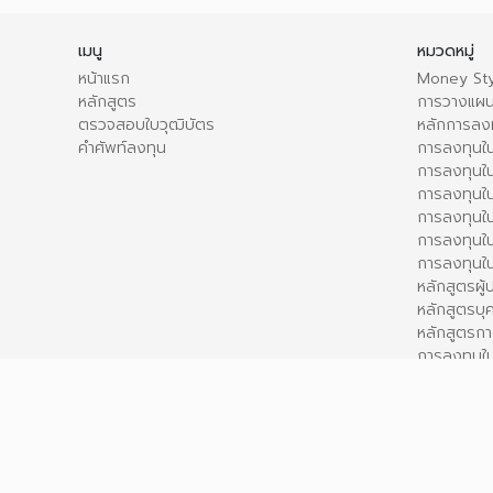
เมนู
หมวดหมู่
หน้าแรก
Money Sty
หลักสูตร
การวางแผน
ตรวจสอบใบวุฒิบัตร
หลักการลง
คำศัพท์ลงทุน
การลงทุนใน
การลงทุนใน
การลงทุนใ
การลงทุนใน
การลงทุน
การลงทุนใ
หลักสูตรผู
หลักสูตรบุ
หลักสูตรกา
การลงทุนใน
เนื้อหาทั้งหมดบนเว็บไซต์นี้ มีขึ้นเพื่อวัตถุประสงค์ในการให้ข้อมูลและเพ
Powered by
FROG GENIUS
- v11.6.3