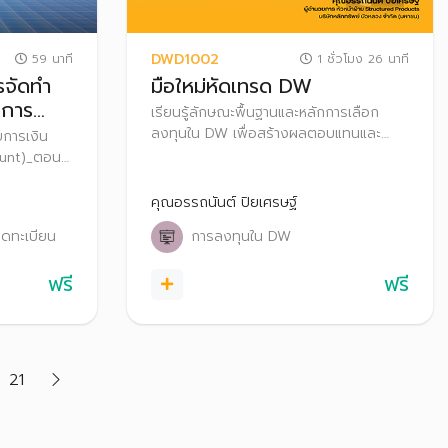
DWD1002
59 นาที
1 ชั่วโมง 26 นาที
รจัดทำ
มือใหม่หัดเทรด DW
จการ
เรียนรู้ลักษณะพื้นฐานและหลักการเลือก
นที่2
ลงทุนใน DW เพื่อสร้างผลตอบแทนและ
การเงิน
ป้องกันความเสี่ยงจากการลงทุนได้ด้วย
ount)_ตอน
ตนเอง
คุณอรรถนันต์ ปิยเศรษฐ์
จดทะเบียน
การลงทุนใน DW
ฟรี
ฟรี
21