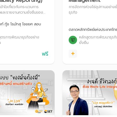
ability Reporting)
Management
เข้าใจเกี่ยวกับกระบวนการ
การจัดการห่วงโซ่อุปทานอย่างย
ูลและรายงานความยั่งยืนของ
ธุรกิจ
งเป็นระบบ
ยท์ ทู้ช โธมัทสุ ไชยยศ สอบ
ตลาดหลักทรัพย์แห่งประเทศไท
สูตรการพัฒนาธุรกิจอย่าง
หลักสูตรการพัฒนาธุรกิ
น
ยั่งยืน
ฟรี