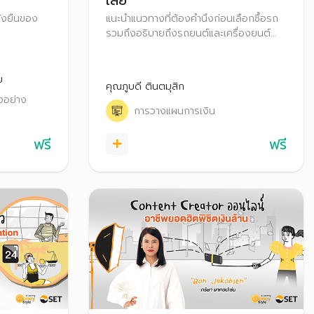
เลย
ั่งยืนของ
แนะนำแนวทางที่ต้องคำนึงก่อนเลือกซื้อรถ
รวมถึงอธิบายถึงรถยนต์และเครื่องยนต์
ประเภทต่างๆ ว่ามีข้อดี ข้อควรระวังอย่างไร
บ้าง พร้อมทั้งแนะนำเทคนิคบริหารจัดบริหาร
จัดการหนี้รถและการผ่อนรถอย่างไรให้หมด
ย
คุณภูบดี ตินตมุสิก
ไว
จอย่าง
การวางแผนการเงิน
ฟรี
ฟรี