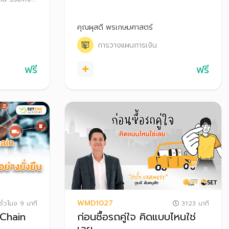
จะขอสินเชื่อ หรือผู้ที่มีหนี้แต่ยังไม่มีปัญหา
่างไรให้ได้
การวางแผน
คุณผุสดี พรเกษมศาสตร์
วามเสี่ยง
งินได้อย่าง
การวางแผนการเงิน
ฟรี
ฟรี
WMD1027
ั่วโมง 9 นาที
31:23 นาที
 Chain
ก่อนซื้อรถคู่ใจ คิดแบบไหนใช่