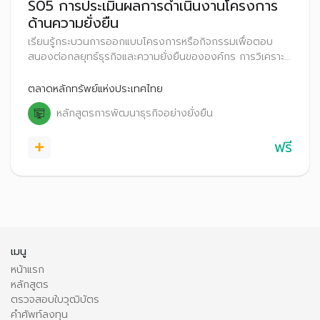
S05 การประเมินผลการดำเนินงานโครงการ
ด้านความยั่งยืน
เรียนรู้กระบวนการออกแบบโครงการหรือกิจกรรมเพื่อตอบ
สนองต่อกลยุทธ์ธุรกิจและความยั่งยืนขององค์กร การวิเคราะห์
และประเมินผลสำเร็จโครงการที่มีต่อกลุ่มเป้าหมายและองค์กร
ด้วยชี้วัดที่เหมาะสมและมีประสิทธิภาพ
ตลาดหลักทรัพย์แห่งประเทศไทย
หลักสูตรการพัฒนาธุรกิจอย่างยั่งยืน
ฟรี
เมนู
หน้าแรก
หลักสูตร
ตรวจสอบใบวุฒิบัตร
คำศัพท์ลงทุน