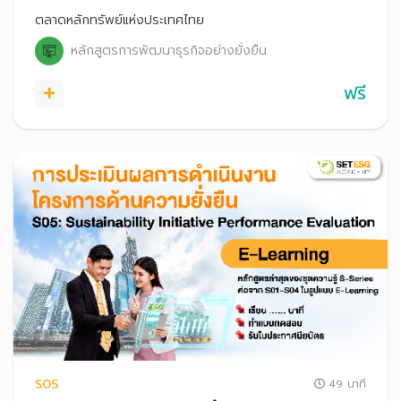
สำคัญด้านความยั่งยืน
ตลาดหลักทรัพย์แห่งประเทศไทย
หลักสูตรการพัฒนาธุรกิจอย่างยั่งยืน
ฟรี
S05
49 นาที