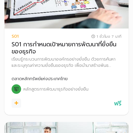
S01
1 ชั่วโมง 7 นาที
S01 การกำหนดเป้าหมายการพัฒนาที่ยั่งยืน
ของธุรกิจ
เรียนรู้กระบวนการพัฒนาองค์กรอย่างยั่งยืน ด้วยการค้นหา
และระบุคุณค่าความยั่งยืนของธุรกิจ เพื่อนำมาสร้างพันธ
สัญญา (Commitment) ที่ตอบสนองทั้งองค์กรและสังคม
พร้อมทั้งสื่อสารให้ลูกค้าและสังคมรับรู้คุณค่าความยั่งยืนและ
ตลาดหลักทรัพย์แห่งประเทศไทย
พันธสัญญาขององค์กร
หลักสูตรการพัฒนาธุรกิจอย่างยั่งยืน
ฟรี