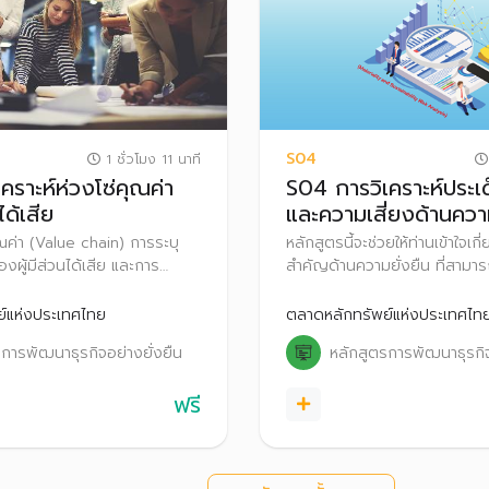
S04
1 ชั่วโมง 11 นาที
คราะห์ห่วงโซ่คุณค่า
S04 การวิเคราะห์ประเ
ได้เสีย
และความเสี่ยงด้านความ
คุณค่า (Value chain) การระบุ
หลักสูตรนี้จะช่วยให้ท่านเข้าใจเกี
ผู้มีส่วนได้เสีย และการ
สำคัญด้านความยั่งยืน ที่สาม
ำคัญด้านความยั่งยืน
ต่อความสามารถในการสร้างคุ
ี่มีผลกระทบต่อองค์กรและผู้มี
รวมถึงเรียนรู้กระบวนการวิเครา
์แห่งประเทศไทย
ตลาดหลักทรัพย์แห่งประเทศไท
นนำไปสู่การจัดทำกลยุทธ์ความ
สำคัญด้านความยั่งยืน
การพัฒนาธุรกิจอย่างยั่งยืน
หลักสูตรการพัฒนาธุรกิจ
จ
ฟรี