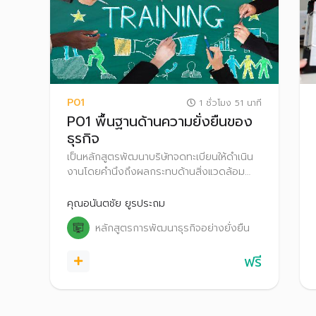
P01
1 ชั่วโมง 51 นาที
P01 พื้นฐานด้านความยั่งยืนของ
ธุรกิจ
เป็นหลักสูตรพัฒนาบริษัทจดทะเบียนให้ดำเนิน
งานโดยคำนึงถึงผลกระทบด้านสิ่งแวดล้อม
สังคม และบรรษัทภิบาล (Environmental,
Social and Governance: ESG)
คุณอนันตชัย ยูรประถม
หลักสูตรการพัฒนาธุรกิจอย่างยั่งยืน
ฟรี