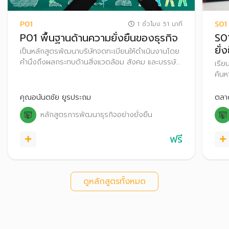
P01
S01
1 ชั่วโมง 51 นาที
P01 พื้นฐานด้านความยั่งยืนของธุรกิจ
S0
ยั่
เป็นหลักสูตรพัฒนาบริษัทจดทะเบียนให้ดำเนินงานโดย
คำนึงถึงผลกระทบด้านสิ่งแวดล้อม สังคม และบรรษัท
เรีย
ภิบาล (Environmental, Social and Governance:
ค้นห
ESG)
ร้า
องค์
คุณอนันตชัย ยูรประถม
ตลาด
รับร
หลักสูตรการพัฒนาธุรกิจอย่างยั่งยืน
ฟรี
ดูหลักสูตรทั้งหมด