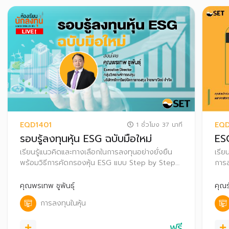
EQD1401
EQD
1 ชั่วโมง 37 นาที
รอบรู้ลงทุนหุ้น ESG ฉบับมือใหม่
ESG
เรียนรู้แนวคิดและทางเลือกในการลงทุนอย่างยั่งยืน
เรีย
พร้อมวิธีการคัดกรองหุ้น ESG แบบ Step by Step
การล
เพื่อเลือกลงทุนอย่างมั่นใจ
ระยะ
คุณพรเทพ ชูพันธุ์
คุณร
การลงทุนในหุ้น
ฟรี