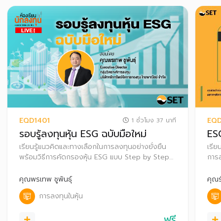
EQD1401
EQD
1 ชั่วโมง 37 นาที
รอบรู้ลงทุนหุ้น ESG ฉบับมือใหม่
ESG
เรียนรู้แนวคิดและทางเลือกในการลงทุนอย่างยั่งยืน
เรีย
พร้อมวิธีการคัดกรองหุ้น ESG แบบ Step by Step
การล
เพื่อเลือกลงทุนอย่างมั่นใจ
ระยะ
คุณพรเทพ ชูพันธุ์
คุณร
การลงทุนในหุ้น
ฟรี