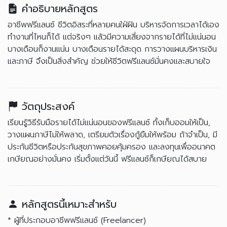
คำอธิบายหลักสูตร
อาชีพฟรีแลนซ์ ชีวิตอิสระที่หลายคนใฝ่ฝัน บริหารจัดการเวลาได้เอง
ทำงานที่ไหนก็ได้ แต่จริงๆ แล้วมีความเสี่ยงจากรายได้ที่ไม่แน่นอน
บางเดือนก็งานแน่น บางเดือนรายได้สะดุด การวางแผนบริหารเงิน
และภาษี จึงเป็นสิ่งสำคัญ ช่วยให้ชีวิตฟรีแลนซ์มั่นคงและสบายใจ
วัตถุประสงค์
เรียนรู้วิธีรับมือรายได้ไม่แน่นอนของฟรีแลนซ์ ทั้งเก็บออมให้เป็น,
วางแผนภาษีไม่ให้พลาด, เตรียมตัวเรื่องกู้ยืมให้พร้อม ถ้าจำเป็น, มี
ประกันชีวิตหรือประกันสุขภาพคอยคุ้มครอง และลงทุนเพื่ออนาคต
เกษียณอย่างมั่นคง เริ่มตั้งแต่วันนี้ ฟรีแลนซ์ก็เกษียณได้สบาย
หลักสูตรนี้เหมาะสำหรับ
* ผู้ที่ประกอบอาชีพฟรีแลนซ์ (Freelancer)