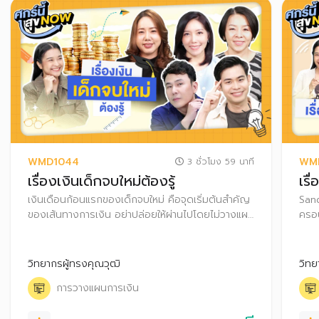
WMD1044
WM
3 ชั่วโมง 59 นาที
เรื่องเงินเด็กจบใหม่ต้องรู้
เรื
เงินเดือนก้อนแรกของเด็กจบใหม่ คือจุดเริ่มต้นสำคัญ
Sand
ของเส้นทางการเงิน อย่าปล่อยให้ผ่านไปโดยไม่วางแผน
ครอบ
เพราะยิ่งเริ่มออมเงินเร็ว ยิ่งได้เปรียบกว่าใคร ทั้งมี
อนาค
เวลาให้เงินเติบโต และยังรับความเสี่ยงได้สูง
เงิน
คนใ
วิทยากรผู้ทรงคุณวุฒิ
วิทย
การวางแผนการเงิน