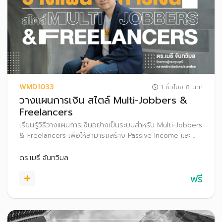
WMD1033
1 ชั่วโมง 8 นาที
วางแผนการเงิน สไตล์ Multi-Jobbers &
Freelancers
เรียนรู้วิธีวางแผนการเงินอย่างเป็นระบบสำหรับ Multi-Jobbers
& Freelancers เพื่อให้สามารถสร้าง Passive Income และ
ปกป้องความมั่งคั่งท่ามกลางความท้าทายจากความไม่แน่นอน
ของรายได้ และข้อจำกัดของสวัสดิการ เพื่อให้เกิดชีวิตอิสระ
ดร.เมธี จันทวิมล
งานโปรเงินปังได้
ฟรี