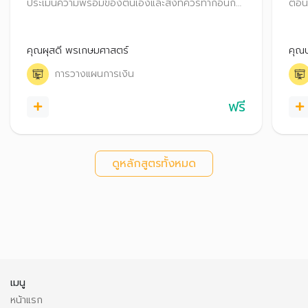
ประเมินความพร้อมของตนเองและสิ่งที่ควรทำก่อนก่อ
ตอนแ
หนี้ เหมาะกับผู้ที่กำลังตัดสินใจจะขอสินเชื่อ หรือผู้ที่มีหนี้
เจรจา
แต่ยังไม่มีปัญหา
หนี้
ในอ
คุณผุสดี พรเกษมศาสตร์
คุณป
การวางแผนการเงิน
ฟรี
ดูหลักสูตรทั้งหมด
เมนู
หน้าแรก