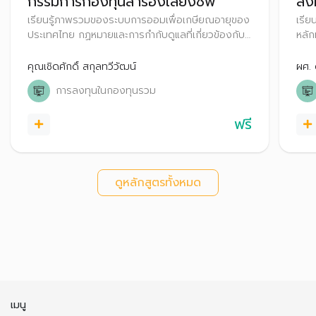
กรรมการกองทุนสำรองเลี้ยงชีพ
ลง
เรียนรู้ภาพรวมของระบบการออมเพื่อเกษียณอายุของ
เรีย
ประเทศไทย กฏหมายและการกำกับดูแลที่เกี่ยวข้องกับ
หลั
การจัดตั้งและบริหารงานกองทุนสำรองเลี้ยงชีพ
มูลค
คุณเชิดศักดิ์ สกุลทวีวัฒน์
ผศ. 
การลงทุนในกองทุนรวม
ฟรี
ดูหลักสูตรทั้งหมด
เมนู