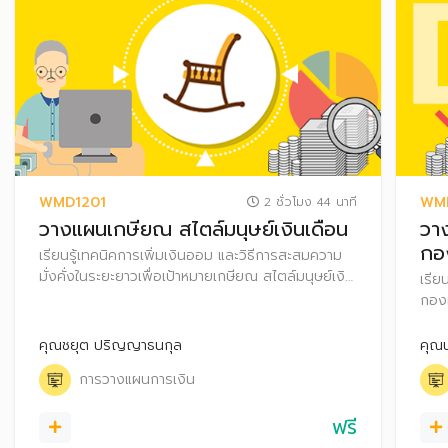
WMD1201
WM
2 ชั่วโมง 44 นาที
วางแผนเกษียณ สไตล์มนุษย์เงินเดือน
วา
กอ
เรียนรู้เทคนิคการเพิ่มเงินออม และวิธีการสะสมความ
มั่งคั่งในระยะยาวเพื่อเป้าหมายเกษียณ สไตล์มนุษย์เงิน
เรีย
เดือน
กองท
คุณชยุต ปริญญาธนกุล
คุณ
การวางแผนการเงิน
ฟรี