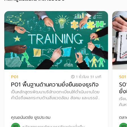
P01
S01
1 ชั่วโมง 51 นาที
P01 พื้นฐานด้านความยั่งยืนของธุรกิจ
S0
ยั่
เป็นหลักสูตรพัฒนาบริษัทจดทะเบียนให้ดำเนินงานโดย
คำนึงถึงผลกระทบด้านสิ่งแวดล้อม สังคม และบรรษัท
เรีย
ภิบาล (Environmental, Social and Governance:
ค้นห
ESG)
ร้า
องค์
คุณอนันตชัย ยูรประถม
ตลาด
รับร