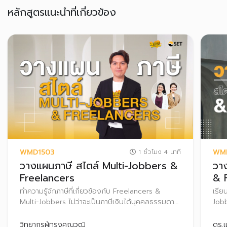
หลักสูตรแนะนำที่เกี่ยวข้อง
WMD1503
WM
1 ชั่วโมง 4 นาที
วางแผนภาษี สไตล์ Multi-Jobbers &
วา
Freelancers
& 
ทำความรู้จักภาษีที่เกี่ยวข้องกับ Freelancers &
เรีย
Multi-Jobbers ไม่ว่าจะเป็นภาษีเงินได้บุคคลธรรมดา
Jobb
ภาษีหัก ณ ที่จ่าย และภาษีมูลค่าเพิ่ม (VAT) พร้อม
Pass
แนวทางการวางแผนภาษีให้ถูกต้องและเหมาะสม สร้าง
ความ
วิทยากรผู้ทรงคุณวุฒิ
ดร.เ