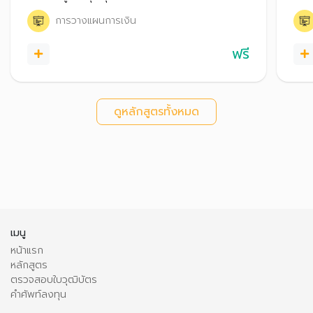
ความมั่งคั่งและมั่นคงให้กับชีวิตในระยะยาว
จำกั
การวางแผนการเงิน
ปังได
ฟรี
ดูหลักสูตรทั้งหมด
เมนู
หน้าแรก
หลักสูตร
ตรวจสอบใบวุฒิบัตร
คำศัพท์ลงทุน