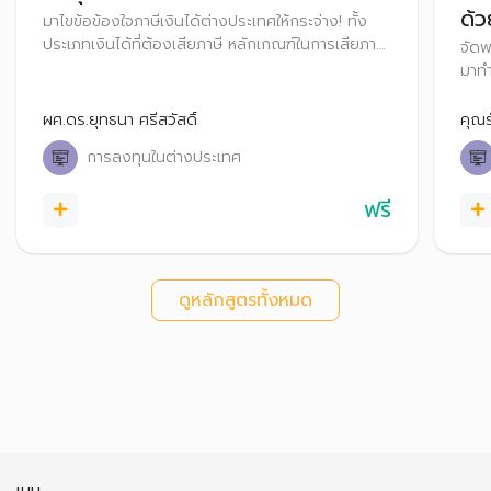
มาไขข้อข้องใจภาษีเงินได้ต่างประเทศให้กระจ่าง! ทั้ง
ประเภทเงินได้ที่ต้องเสียภาษี หลักเกณฑ์ในการเสียภาษี
จัดพ
ไปจนถึงอนุสัญญาภาษีซ้ำซ้อน และวิธีการยื่นภาษีเงิน
มาทำ
ได้จากต่างประเทศอย่างถูกต้อง จะได้ลงทุนได้อย่าง
ลงทุ
มั่นใจ ไม่ต้องกังวลเรื่องภาษีอีกต่อไป
ขายห
ผศ.ดร.ยุทธนา ศรีสวัสดิ์
คุณร
การลงทุนในต่างประเทศ
ฟรี
ดูหลักสูตรทั้งหมด
เมนู