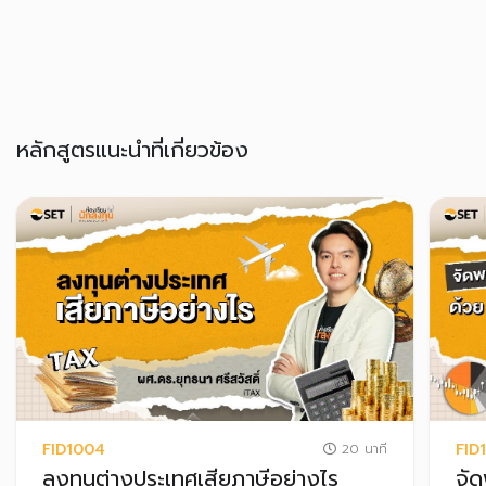
หลักสูตรแนะนำที่เกี่ยวข้อง
FID1004
FID
20 นาที
ลงทุนต่างประเทศเสียภาษีอย่างไร
จัด