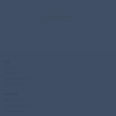
ดูหลักสูตรทั้งหมด
เมนู
หน้าแรก
หลักสูตร
ตรวจสอบใบวุฒิบัตร
คำศัพท์ลงทุน
หมวดหมู่
Money Style
การวางแผนการเงิน
หลักการลงทุน