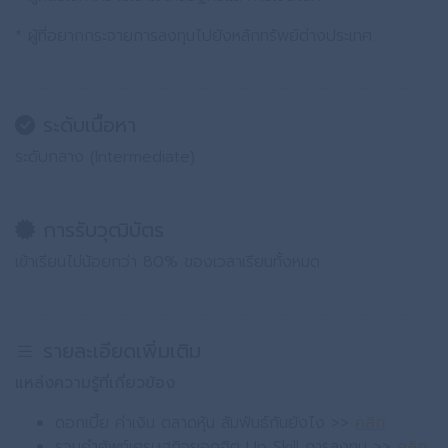
* ผู้ที่อยากกระจายการลงทุนไปยังหลักทรัพย์ต่างประเทศ
ระดับเนื้อหา
ระดับกลาง (Intermediate)
การรับวุฒิบัตร
เข้าเรียนไม่น้อยกว่า 80% ของเวลาเรียนทั้งหมด
รายละเอียดเพิ่มเติม
แหล่งความรู้ที่เกี่ยวข้อง
ดอกเบี้ย ค่าเงิน ตลาดหุ้น สัมพันธ์กันยังไง >>
คลิก
รวมคำศัพท์เศรษฐกิจยอดฮิต Up Skill การลงทุน >>
คลิก