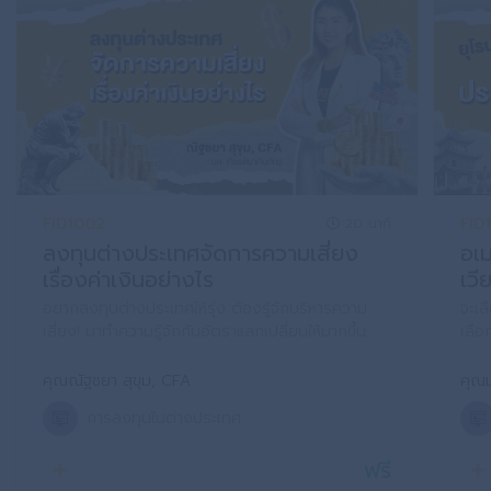
FID1002
FID
20 นาที
ลงทุนต่างประเทศจัดการความเสี่ยง
อเม
เรื่องค่าเงินอย่างไร
เวี
อยากลงทุนต่างประเทศให้รุ่ง ต้องรู้จักบริหารความ
จะเล
เสี่ยง! มาทำความรู้จักกับอัตราแลกเปลี่ยนให้มากขึ้น
เลือ
พร้อมเรียนรู้วิธีรับมือกับความผันผวนของค่าเงิน เพื่อ
ลงทุ
ให้คุณลงทุนได้อย่างมั่นใจและมีประสิทธิภาพ
ว่าจ
คุณณัฐชยา สุขุม, CFA
คุณม
หรือญ
การลงทุนในต่างประเทศ
ฟรี