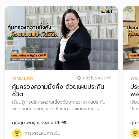
WMD1301
WM
1 ชั่วโมง 42 นาที
คุ้มครองความมั่งคั่ง ด้วยแผนประกัน
ประ
ชีวิต
พอ
เรียนรู้การบริหารความเสี่ยงด้วยการวางแผนประกัน
เรีย
ภัย รวมทั้งเรียนรู้ชนิด ประเภท และแบบของการ
ประก
ประกันชีวิต การคำนวณหาทุนประกันที่เหมาะสมกับ
ประก
ความต้องการ เพื่อวางแผนคุ้มครองความมั่งคั่งให้
เหมา
คุณอุมาพันธุ์ เจริญยิ่ง CFP®
คุณส
ตนเองและครอบครัว
อนา
การวางแผนการเงิน