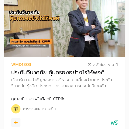
WMD1303
2 ชั่วโมง 9 นาที
ประกันวินาศภัย คุ้มครองอย่างไรให้พอดี
เรียนรู้ความสำคัญของการบริหารความเสี่ยงด้วยการประกัน
วินาศภัย รู้ชนิด ประเภท และแบบของการประกันวินาศภัย
ตลอดจนการคำนวณหาทุนประกันที่เหมาะสมในการป้องกันความ
เสี่ยงที่อาจเกิดขึ้นได้ในอนาคต
คุณสาธิต บวรสันติสุทธิ์ CFP®
การวางแผนการเงิน
ฟรี