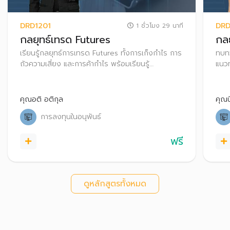
DRD1201
DRD
1 ชั่วโมง 29 นาที
กลยุทธ์เทรด Futures
กล
เรียนรู้กลยุทธ์การเทรด Futures ทั้งการเก็งกําไร การ
ทบทว
ถัวความเสี่ยง และการค้ากําไร พร้อมเรียนรู้
แนวท
กระบวนการทำ Block Trade ใน TFEX
ตลาด
ตัด
คุณอติ อติกุล
คุณน
การลงทุนในอนุพันธ์
ฟรี
ดูหลักสูตรทั้งหมด