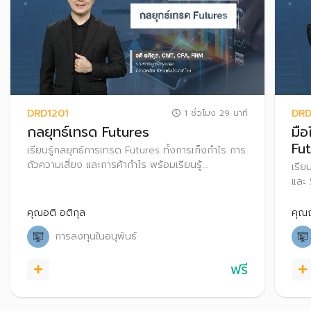
DRD1201
DRD
1 ชั่วโมง 29 นาที
กลยุทธ์เทรด Futures
มื
Fu
เรียนรู้กลยุทธ์การเทรด Futures ทั้งการเก็งกําไร การ
ถัวความเสี่ยง และการค้ากําไร พร้อมเรียนรู้
เรีย
กระบวนการทำ Block Trade ใน TFEX
และ 
เสี่
คุณอติ อติกุล
คุณ
การลงทุนในอนุพันธ์
ฟรี