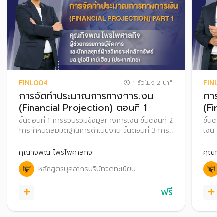
FINL004
FIN
1 ชั่วโมง 2 นาที
การจัดทำประมาณการทางการเงิน
กา
(Financial Projection) ตอนที่ 1
(Fi
ขั้นตอนที่ 1 การรวบรวมข้อมูลทางการเงิน ขั้นตอนที่ 2
ขั้
การกำหนดสมมติฐานการดำเนินงาน ขั้นตอนที่ 3 การ
เงิน
ประมาณการเติบโตยอดขายในอนาคต และขั้นตอนที่ 4
ตอนท
การประมาณต้นทุนขาย
13 ก
คุณกิจพณ ไพรไพศาลกิจ
คุณ
และข
หลักสูตรบุคลากรบริษัทจดทะเบียน
Anal
ฟรี