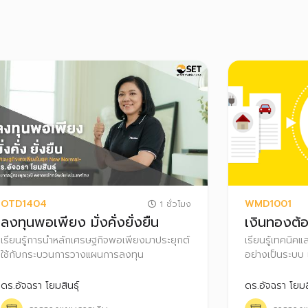
OTD1404
WMD1001
1 ชั่วโมง
ลงทุนพอเพียง มั่งคั่งยั่งยืน
เงินทองต้
เรียนรู้การนำหลักเศรษฐกิจพอเพียงมาประยุกต์
เรียนรู้เทคนิค
ใช้กับกระบวนการวางแผนการลงทุน
อย่างเป็นระบบ เพ
และสามารถต่อยอ
อิสรภาพทางการ
ดร.อัจฉรา โยมสินธุ์
ดร.อัจฉรา โยมสิ