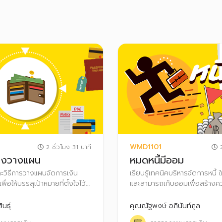
WMD1101
2 ชั่วโมง 31 นาที
2
องวางแผน
หมดหนี้มีออม
และวิธีการวางแผนจัดการเงิน
เรียนรู้เทคนิคบริหารจัดการหนี้ ให
ื่อให้บรรลุเป้าหมายที่ตั้งใจไว้
และสามารถเก็บออมเพื่อสร้างค
ดความมั่งคั่งไปสู่การมี
ชีวิตได้
เงินได้
นธุ์
คุณณัฐพงษ์ อภินันท์กูล