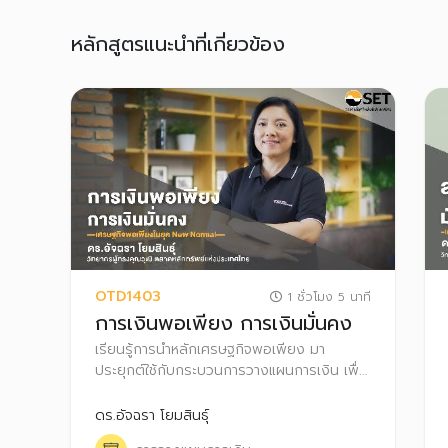
หลักสูตรแนะนำที่เกี่ยวข้อง
OTD1403
1 ชั่วโมง 5 นาที
การเงินพอเพียง การเงินมั่นคง
เรียนรู้การนำหลักเศรษฐกิจพอเพียง มา
ประยุกต์ใช้กับกระบวนการวางแผนการเงิน เพื่อ
ตอบโจทย์เป้าหมายทางการเงินตลอดทุกช่วง
ชีวิต
ดร.อัจฉรา โยมสินธุ์