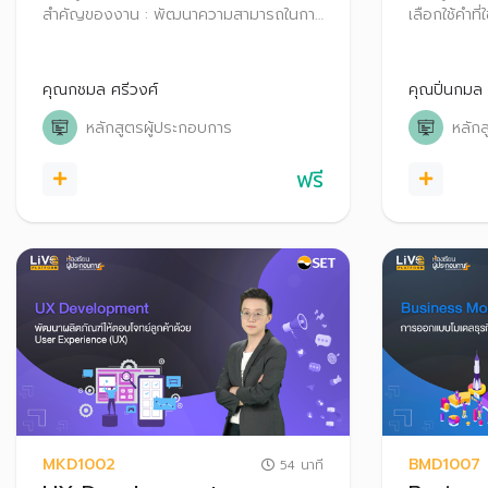
สำคัญของงาน : พัฒนาความสามารถในการ
เลือกใช้คำที่
วางแผนและจัดลำดับความสำคัญของงาน
สม เพื่อสร้
แต่ละชิ้น เพื่อนำพาทีมของคุณมุ่งสู่เป้าหมาย
ไปถึงการใช้
อย่างราบรื่น
อย่างเหมาะส
คุณกชมล ศรีวงศ์
คุณปิ่นกมล ร
ส่วนร่วมระห
หลักสูตรผู้ประกอบการ
หลัก
ฟรี
MKD1002
BMD1007
54 นาที