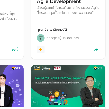
Agile Development
เรียนรู้และเข้าใจแนวคิดการทำงานแบบ Agile
ที่ครอบคลุมตั้งแต่การมองภาพจากองค์กร
แปลงที่สูง
กระบวนการทำงาน แนวคิด ตัวอย่างของ
ื่องสำคัญมาก
องค์กรที่เอาแนวคิดนี้ไปใช้งานและการนำ
Agile มาเริ่มต้นปรับใช้ในองค์กรได้
ิจให้สำเร็จ
คุณทวิร พานิชสมบัติ
หลักสูตรผู้ประกอบการ
ฟรี
ฟรี