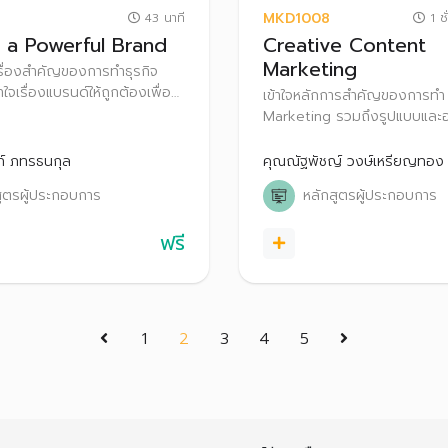
MKD1008
43 นาที
1 ชั
g a Powerful Brand
Creative Content
Marketing
รื่องสำคัญของการทำธุรกิจ
้าใจเรื่องแบรนด์ให้ถูกต้องเพื่อ
เข้าใจหลักการสำคัญของการท
งและคุณค่าของการทำธุรกิจ
Marketing รวมถึงรูปแบบและ
ตลอดจนเทคนิควิธีการสื่อสารใ
ทางการตลาดกับลูกค้าที่ตรงกลุ
ก์ ภทรธนกุล
คุณณัฐพัชญ์ วงษ์เหรียญทอง
สูตรผู้ประกอบการ
หลักสูตรผู้ประกอบการ
ฟรี
(current)
1
2
3
4
5