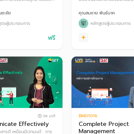
รทำธุรกิจ พร้อมการประเมิน
เครื่องมือการชำระเงินทางการค้
่อต่อยอดอย่างยั่งยืน
ประเทศ และข้อควรรู้เรื่องเอก
ณยะชัย
คุณสมชาย พันธ์นาค
ช่วยผู้ขายปิดความเสี่ยงอย่างมั่น
สูตรผู้ประกอบการ
หลักสูตรผู้ประกอบการ
พลาด
ฟรี
BMD1016
58 นาที
cate Effectively
Complete Project
Management
่อสารดี เหมือนมีเวทมนต์ : การ