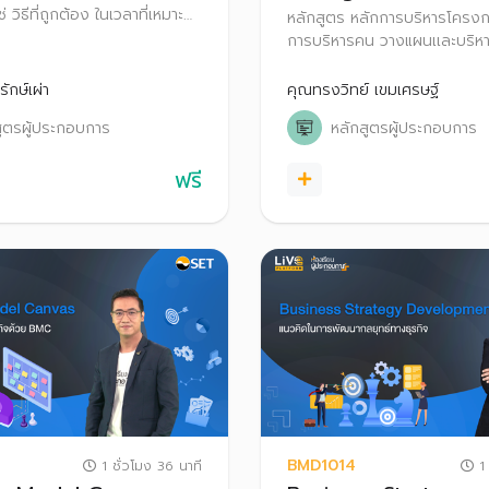
ใช่ วิธีที่ถูกต้อง ในเวลาที่เหมาะ
หลักสูตร หลักการบริหารโครงกา
างแรงบันดาลใจให้คนในทีม รวม
การบริหารคน วางแผนเเละบริหาร
ท่าทาง และการแสดงความรู้สึก
ล้นมืออยู่ได้อย่างเป็นระบบ รวด
มเพื่อสร้างความเชื่อใจและการมี
ประสิทธิภาพ ไม่ว่าจะเป็นโปรเจ็
ักษ์เผ่า
คุณทรงวิทย์ เขมเศรษฐ์
ว่างกัน
หรือในสายงานใดก็ตาม
สูตรผู้ประกอบการ
หลักสูตรผู้ประกอบการ
ฟรี
BMD1014
1 ชั่วโมง 36 นาที
1 