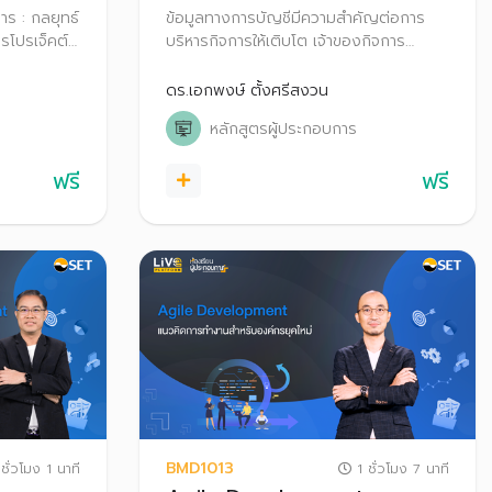
ร : กลยุทธ์
ข้อมูลทางการบัญชีมีความสำคัญต่อการ
โปรเจ็คต์ที่
บริหารกิจการให้เติบโต เจ้าของกิจการ
เร็ว และมี
สามารถใช้งบการเงินเพื่อทำความเข้าใจกับ
คต์ระดับไหน
สถานะของกิจการ เพื่อการควบคุม การ
ดร.เอกพงษ์ ตั้งศรีสงวน
วางแผนและการตัดสินใจ
หลักสูตรผู้ประกอบการ
ฟรี
ฟรี
BMD1013
ชั่วโมง 1 นาที
1 ชั่วโมง 7 นาที