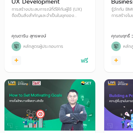
UX Development
Busine
การสร้างประสบการณ์ที่ดีให้กับผู้ใช้ (UX)
รู้จักกับ BM
ถือเป็นสิ่งสำคัญและจำเป็นในยุคของ
การสร้างโมเ
เทคโนโลยี มาเรียนรู้เข้าใจองค์ประกอบของ
ภาพรวมของธ
UX และขั้นตอนการสร้าง UX ที่ดีเพื่อให้ได้
Business Mo
ผลิตภัณฑ์ที่ตอบโจทย์กับลูกค้า
คุณดาริน สุทธพงษ์
คุณณฤทธิ์ 
หลักสูตรผู้ประกอบการ
หลัก
ฟรี