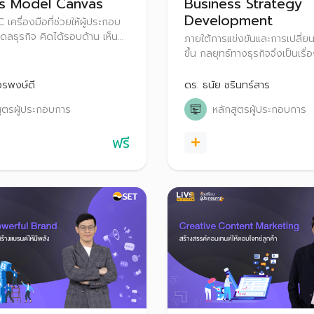
ss Model Canvas
Business Strategy
Development
C เครื่องมือที่ช่วยให้ผู้ประกอบ
ดลธุรกิจ คิดได้รอบด้าน เห็น
ภายใต้การแข่งขันและการเปลี่ยน
ุรกิจและเชื่อมโยงเป็น
ขึ้น กลยุทธ์ทางธุรกิจจึงเป็นเร
del ที่ดี ผ่านกรณีศึกษา
ขึ้นเรื่อยๆ เรียนรู้แนวคิดในเรื่องของกลยุทธ์
อย่างถูกต้อง เพื่อการบริหารธุรก
วรพงษ์ดี
ดร. ธนัย ชรินทร์สาร
ได้ในทุกสถานการณ์
สูตรผู้ประกอบการ
หลักสูตรผู้ประกอบการ
ฟรี