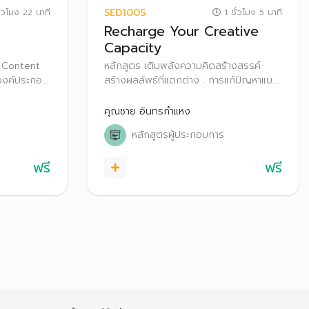
SED1005
่วโมง 22 นาที
1 ชั่วโมง 5 นาที
Recharge Your Creative
Capacity
ำ Content
หลักสูตร เติมพลังความคิดสร้างสรรค์
องค์ประกอบ
สร้างผลลัพธ์ที่แตกต่าง : การแก้ปัญหาแบบ
ห้บรรลุผล
เดิมย่อมนำไปสู่ผลลัพธ์เดิมๆ จะทำอย่างไรให้
่มเป้าหมาย
ความคิดสร้างสรรค์พาคุณออกนอกกรอบ
คุณชาย อินทรกำแหง
เรียนรู้การพัฒนาทักษะและความสามารถใน
หลักสูตรผู้ประกอบการ
การคิดเชิงสร้างสรรค์ เพื่อให้ได้ผลลัพธ์ที่ไม่
เหมือนเดิม
ฟรี
ฟรี