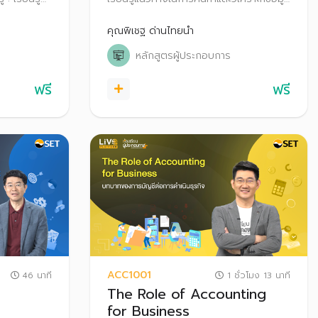
าระหว่าง
ลูกค้า สำหรับการดำเนินธุรกิจในต่างประเทศ
สารส่งออก
คุณพิเชฐ ด่านไทยนำ
ใจไม่มี
หลักสูตรผู้ประกอบการ
ฟรี
ฟรี
ACC1001
46 นาที
1 ชั่วโมง 13 นาที
The Role of Accounting
for Business