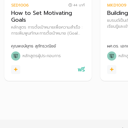
SED1006
MKD1009
44 นาที
How to Set Motivating
Buildin
Goals
แบรนด์เป็นเ
เรียนรู้และเข
หลักสูตร การตั้งเป้าหมายเพื่อความสำเร็จ :
สร้างทิศทา
การเพิ่มพูนทักษะการตั้งเป้าหมาย (Goal
อย่างยั่งยืน
Setting) และแนะแนวทางการฝึกฝนอย่าง
ถูกวิธีเพื่อสร้างแรงจูงใจให้กับตัวเอง เรียนรู้
คุณพงษ์ยุทธ สุภัทรวณิชย์
ผศ.ดร. เอก
ที่จะเป็นผู้นำตนเองให้บรรลุเป้าหมาย
หลักสูตรผู้ประกอบการ
หลัก
ฟรี