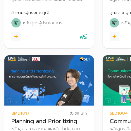
ธุรกิจแบบ 360 องศา ให้พร้อมรับทุกความ
แผนงานในกา
ท้าทายด้วยเทคนิคการจัดการความเสี่ยง
และวัดผลเพื
วิทยากรผู้ทรงคุณวุฒิ
คุณเตชะ บุ
และเครื่องมือบริหารความเสี่ยง
หลักสูตรผู้ประกอบการ
หลัก
ฟรี
BMD1017
SED1004
39 นาที
Planning and Prioritizing
Communi
หลักสูตร การวางแผนและจัดลำดับความ
หลักสูตร สื