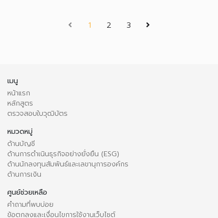
(current)
1
2
3
เมนู
หน้าแรก
หลักสูตร
ตรวจสอบใบวุฒิบัตร
หมวดหมู่
ด้านบัญชี
ด้านการดำเนินธุรกิจอย่างยั่งยืน (ESG)
ด้านนักลงทุนสัมพันธ์และเลขานุการองค์กร
ด้านการเงิน
ศูนย์ช่วยเหลือ
คำถามที่พบบ่อย
ข้อตกลงและเงื่อนไขการใช้งานเว็บไซต์