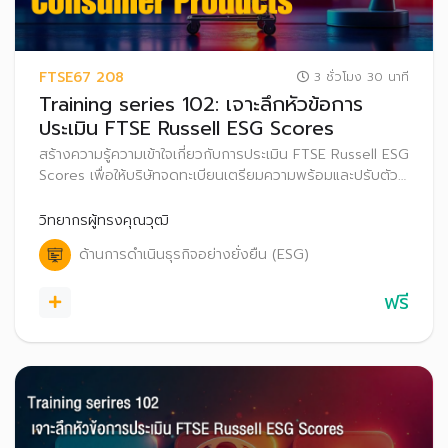
FTSE67 208
3 ชั่วโมง 30 นาที
Training series 102: เจาะลึกหัวข้อการ
ประเมิน FTSE Russell ESG Scores
สร้างความรู้ความเข้าใจเกี่ยวกับการประเมิน FTSE Russell ESG
Scores เพื่อให้บริษัทจดทะเบียนเตรียมความพร้อมและปรับตัว
ก่อนที่จะเริ่มประกาศผลการประเมิน FTSE Russell ESG
Scores สู่สาธารณะ ตั้งแต่ปี 2569 เป็นต้นไป
วิทยากรผู้ทรงคุณวุฒิ
ด้านการดำเนินธุรกิจอย่างยั่งยืน (ESG)
ฟรี