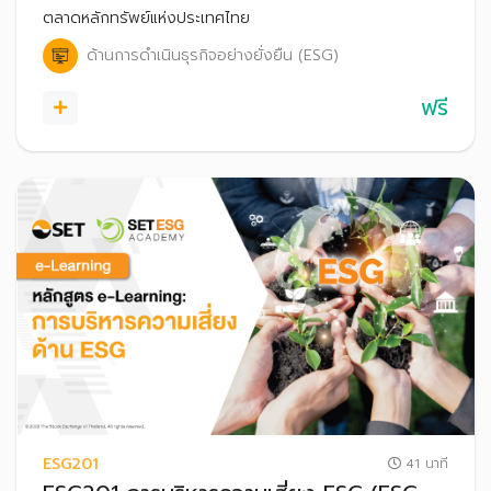
กระบวนการประเมินโดย FTSE Russell
ตลาดหลักทรัพย์แห่งประเทศไทย
ด้านการดำเนินธุรกิจอย่างยั่งยืน (ESG)
ฟรี
ESG201
41 นาที