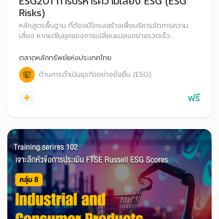
ESG201 การบริหารความเสี่ยง ESG (ESG
Risks)
หลักสูตรพื้นฐาน ที่ต้องมีโครงสร้างเพื่อบริหารจัดการความ
เสี่ยง หากแต่ในยุคของการเปลี่ยนแปลงอย่างรวดเร็ว
(Disruption) มีความเสี่ยงที่เกิดขึ้นใหม่ (Emerging Risk) โดย
เฉพาะความเสี่ยงที่เกี่ยวข้องกับมิติสิ่งแวดล้อม สังคม เศรษฐกิจ
ตลาดหลักทรัพย์แห่งประเทศไทย
และการกำกับดูแล
ด้านการดำเนินธุรกิจอย่างยั่งยืน (ESG)
ฟรี