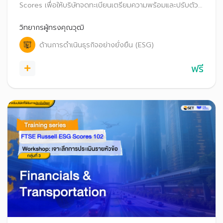
Scores เพื่อให้บริษัทจดทะเบียนเตรียมความพร้อมและปรับตัว
ก่อนที่จะเริ่มประกาศผลการประเมิน FTSE Russell ESG
Scores สู่สาธารณะ ตั้งแต่ปี 2569 เป็นต้นไป
วิทยากรผู้ทรงคุณวุฒิ
ด้านการดำเนินธุรกิจอย่างยั่งยืน (ESG)
ฟรี