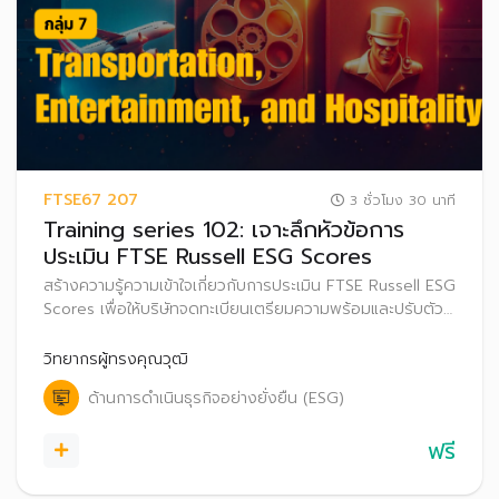
FTSE67 207
3 ชั่วโมง 30 นาที
Training series 102: เจาะลึกหัวข้อการ
ประเมิน FTSE Russell ESG Scores
สร้างความรู้ความเข้าใจเกี่ยวกับการประเมิน FTSE Russell ESG
Scores เพื่อให้บริษัทจดทะเบียนเตรียมความพร้อมและปรับตัว
ก่อนที่จะเริ่มประกาศผลการประเมิน FTSE Russell ESG
Scores สู่สาธารณะ ตั้งแต่ปี 2569 เป็นต้นไป
วิทยากรผู้ทรงคุณวุฒิ
ด้านการดำเนินธุรกิจอย่างยั่งยืน (ESG)
ฟรี